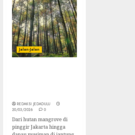
Jalan-Jalan
Sumpek? Saatnya Kabur!
7 Destinasi Taman Wisata
Alam di Indonesia Ini
Bisa Buat Healing Jiwa
Raga
REDAKSI JEDADULU
20/03/2026
0
Dari hutan mangrove di
pinggir Jakarta hingga
danau musiman di jantung