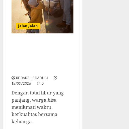
Jalan-Jalan
Libur Lebaran Panjang,
Jangan Sampai Keliru!
Ini Kiat Jitu Wisata Aman
Bareng Anak dari
Menteri Pariwisata
REDAKSI JEDADULU
15/03/2026
0
Dengan total libur yang
panjang, warga bisa
menikmati waktu
berkualitas bersama
keluarga.