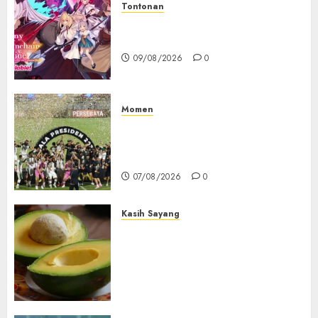
Tontonan
Destiny Unchain Online Resmi
Dapat Adaptasi Anime TV
09/08/2026
0
Momen
Daftar Juara Piala Presiden
2015-2026, Persebaya Akhiri
Dominasi Arema FC
07/08/2026
0
Kasih Sayang
Studi Terbaru Ungkap
Manfaat Alpukat untuk
Jantung: Konsumsi Satu Buah
Sehari Bantu Perbaiki
Kolesterol
05/08/2026
0