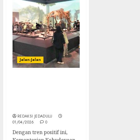
Jalan-Jalan
Liburan tak Lagi ke Mal!
551 Ribu Pengunjung
Padati Museum dan
Cagar Budaya Selama
Lebaran 2026
REDAKSI JEDADULU
01/04/2026
0
Dengan tren positif ini,
Kementerian Kebudayaan