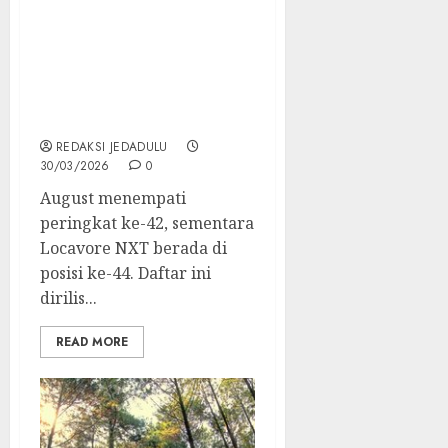
Bukti Kuliner Indonesia
Makin Mendunia: August
dan Locavore NXT
Tembus Asia’s 50 Best
Restaurants 2026
REDAKSI JEDADULU
30/03/2026
0
August menempati
peringkat ke-42, sementara
Locavore NXT berada di
posisi ke-44. Daftar ini
dirilis...
READ MORE