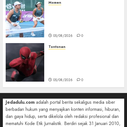
Momen
Aldila Sutjiadi dan Janice Tjen
Hadapi Tantangan Berat di
WTA 1000 Toronto, Turun
dengan Pasangan Berbeda
05/08/2026
0
Tontonan
Spider-Man: Brand New Day
Tembus Rp18,8 Triliun dalam
6 Hari, Pecahkan Deretan
Rekor Film Box Office Dunia
05/08/2026
0
Jedadulu.com
adalah portal berita sekaligus media siber
berbadan hukum yang menyajikan konten informasi, hiburan,
dan gaya hidup, serta dikelola oleh redaksi profesional dan
mematuhi Kode Etik Jurnalistik. Berdiri sejak 31 Januari 2010,