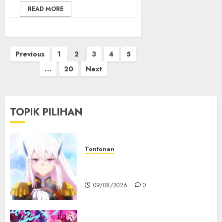
READ MORE
Paginasi
Previous
1
2
3
4
5
pos
…
20
Next
TOPIK PILIHAN
Tontonan
Chained Soldier Season 3
Resmi Diumumkan
09/08/2026
0