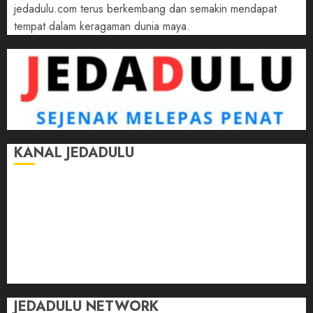
jedadulu.com terus berkembang dan semakin mendapat
tempat dalam keragaman dunia maya.
KANAL JEDADULU
Jalan-Jalan
Kasih Sayang
Momen
Selasar Pintar
Tontonan
Ulas Dulu
JEDADULU NETWORK