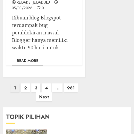
REDAKSI JEDADULU
05/08/2026
0
Ribuan blog Blogspot
terdampak bug
pemblokiran massal.
Blogger hanya memiliki
waktu 90 hari untuk...
READ MORE
Paginasi
1
2
3
4
…
981
pos
Next
TOPIK PILIHAN