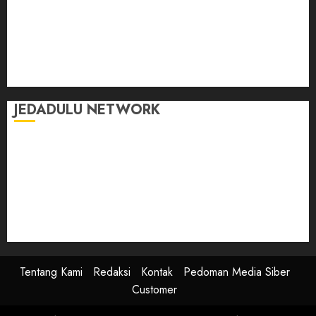
Kasih Sayang
Momen
Selasar Pintar
Tontonan
Ulas Dulu
JEDADULU NETWORK
Publikasi Media
Gebrak.id
Borderjournal.id
Ruzkaindonesia.id
Motoresto.id
Sajada.id
Tentang Kami
Redaksi
Kontak
Pedoman Media Siber
Customer