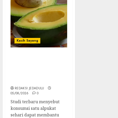
Kasih Sayang
Studi Terbaru Ungkap
Manfaat Alpukat untuk
Jantung: Konsumsi Satu
Buah Sehari Bantu
Perbaiki Kolesterol
REDAKSI JEDADULU
05/08/2026
0
Studi terbaru menyebut
konsumsi satu alpukat
sehari dapat membantu