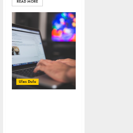
READ MORE
Ulas Dulu
Ribuan Blog Blogspot
Mendadak Dihapus
Google, Blogger Hanya
Punya Waktu 90 Hari
Selamatkan Data