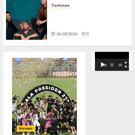
Tontonan
Tontonan
Tiket Konser Boyband
Bukan Mesin Waktu Biasa! Di Film
Legendaris Westlife di Jakarta
2027, Doraemon Bawa Nobita ke
Ludes Kurang dari 12 Jam
London Era Ratu Victoria
7
24/05/2026
0
02/08/2026
0
Pemutar
Video
00:00
05:10
Momen