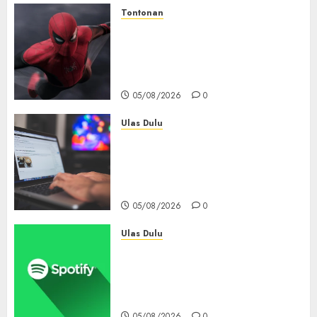
Tontonan
Spider-Man: Brand New Day
Tembus Rp18,8 Triliun dalam
6 Hari, Pecahkan Deretan
Rekor Film Box Office Dunia
05/08/2026
0
Ulas Dulu
Ribuan Blog Blogspot
Mendadak Dihapus Google,
Blogger Hanya Punya Waktu
90 Hari Selamatkan Data
05/08/2026
0
Ulas Dulu
Spotify Tembus 300 Juta
Pelanggan Premium,
Tinggalkan Apple Music Jauh
di Belakang
05/08/2026
0