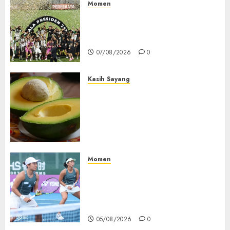
Momen
Daftar Juara Piala Presiden
2015-2026, Persebaya Akhiri
Dominasi Arema FC
07/08/2026
0
Kasih Sayang
Studi Terbaru Ungkap
Manfaat Alpukat untuk
Jantung: Konsumsi Satu Buah
Sehari Bantu Perbaiki
Kolesterol
05/08/2026
0
Momen
Aldila Sutjiadi dan Janice Tjen
Hadapi Tantangan Berat di
WTA 1000 Toronto, Turun
dengan Pasangan Berbeda
05/08/2026
0