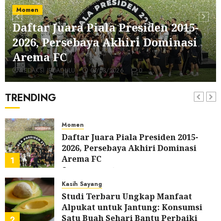
05/08/2026
0
Ulas Dulu
Momen
Spotify Tembus 300 Juta Pelanggan
Daftar Juara Piala Presiden 2015-
Premium, Tinggalkan Apple Music
2026, Persebaya Akhiri Dominasi
Jauh di Belakang
6
05/08/2026
0
Arema FC
Tontonan
REDAKSI JEDADULU
07/08/2026
0
Bukan Mesin Waktu Biasa! Di Film
2027, Doraemon Bawa Nobita ke
TRENDING
London Era Ratu Victoria
7
02/08/2026
0
Momen
Daftar Juara Piala Presiden 2015-
2026, Persebaya Akhiri Dominasi
Arema FC
1
07/08/2026
0
Kasih Sayang
Studi Terbaru Ungkap Manfaat
Alpukat untuk Jantung: Konsumsi
Satu Buah Sehari Bantu Perbaiki
2