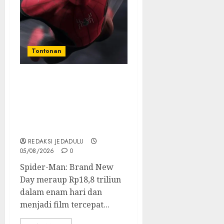
Tontonan
Spider-Man: Brand New
Day Tembus Rp18,8
Triliun dalam 6 Hari,
Pecahkan Deretan Rekor
Film Box Office Dunia
REDAKSI JEDADULU
05/08/2026
0
Spider-Man: Brand New
Day meraup Rp18,8 triliun
dalam enam hari dan
menjadi film tercepat...