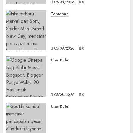
05/08/2026
0
Tontonan
Spider-Man: Brand New Day
Tembus Rp18,8 Triliun dalam
6 Hari, Pecahkan Deretan
Rekor Film Box Office Dunia
05/08/2026
0
Ulas Dulu
Ribuan Blog Blogspot
Mendadak Dihapus Google,
Blogger Hanya Punya Waktu
90 Hari Selamatkan Data
05/08/2026
0
Ulas Dulu
Spotify Tembus 300 Juta
Pelanggan Premium,
Tinggalkan Apple Music Jauh