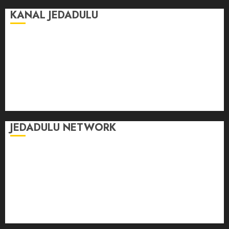
KANAL JEDADULU
Jalan-Jalan
Kasih Sayang
Momen
Selasar Pintar
Tontonan
Ulas Dulu
JEDADULU NETWORK
Publikasi Media
Gebrak.id
Borderjournal.id
Ruzkaindonesia.id
Motoresto.id
Sajada.id