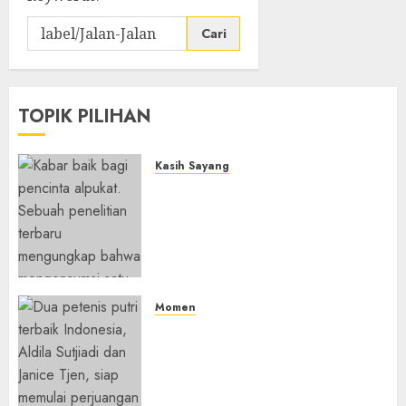
Cari
untuk:
TOPIK PILIHAN
Kasih Sayang
Studi Terbaru Ungkap
Manfaat Alpukat untuk
Jantung: Konsumsi Satu Buah
Sehari Bantu Perbaiki
Kolesterol
05/08/2026
0
Momen
Aldila Sutjiadi dan Janice Tjen
Hadapi Tantangan Berat di
WTA 1000 Toronto, Turun
dengan Pasangan Berbeda