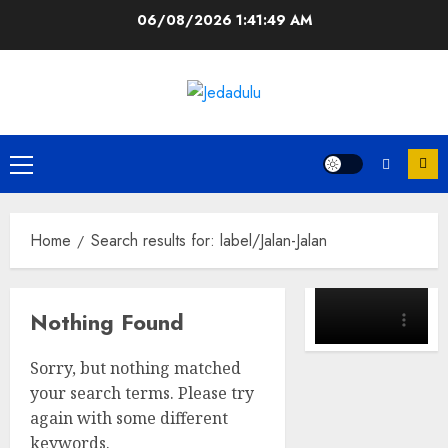
Skip
06/08/2026
1:41:49 AM
to
content
Primary
Menu
Home
Search results for: label/Jalan-Jalan
Nothing Found
Sorry, but nothing matched
your search terms. Please try
again with some different
keywords.