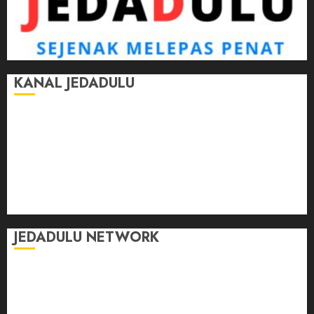
KANAL JEDADULU
Jalan-Jalan
Kasih Sayang
Momen
Selasar Pintar
Tontonan
Ulas Dulu
JEDADULU NETWORK
Publikasi Media
Gebrak.id
Borderjournal.id