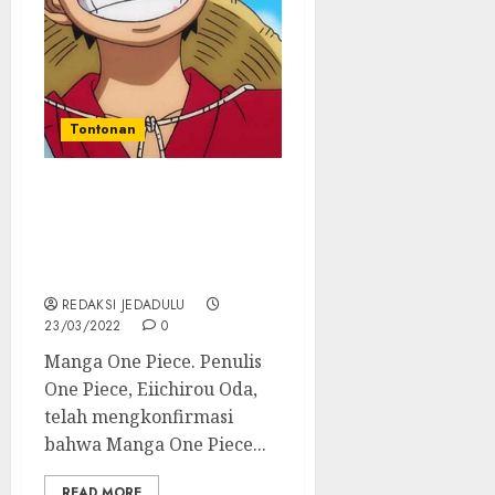
Tontonan
Wow! Seri Manga One
Piece Terjual 500 Juta
Eksemplar di Seluruh
Dunia
REDAKSI JEDADULU
23/03/2022
0
Manga One Piece. Penulis
One Piece, Eiichirou Oda,
telah mengkonfirmasi
bahwa Manga One Piece...
READ MORE