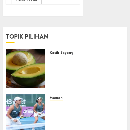
TOPIK PILIHAN
Kasih Sayang
Studi Terbaru Ungkap
Manfaat Alpukat untuk
Jantung: Konsumsi Satu Buah
Sehari Bantu Perbaiki
Kolesterol
05/08/2026
0
Momen
Aldila Sutjiadi dan Janice Tjen
Hadapi Tantangan Berat di
WTA 1000 Toronto, Turun
dengan Pasangan Berbeda