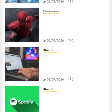
05/08/2026
0
Tontonan
Spider-Man: Brand New Day
Tembus Rp18,8 Triliun dalam
6 Hari, Pecahkan Deretan
Rekor Film Box Office Dunia
05/08/2026
0
Ulas Dulu
Ribuan Blog Blogspot
Mendadak Dihapus Google,
Blogger Hanya Punya Waktu
90 Hari Selamatkan Data
05/08/2026
0
Ulas Dulu
Spotify Tembus 300 Juta
Pelanggan Premium,
Tinggalkan Apple Music Jauh
di Belakang