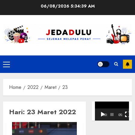
Skip
06/08/2026
5:34:39 AM
to
content
Primary
Menu
Home
2022
Maret
23
Pemutar
Hari:
23 Maret 2022
Video
00:00
05:10