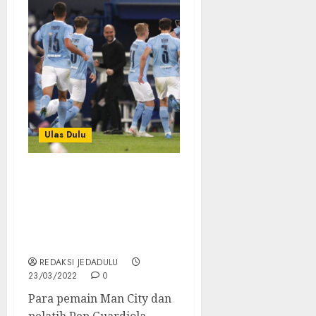
Ulas Dulu
Raup Rp 10,1 Triliun, Man
City Teratas dalam
Daftar Klub dengan
Pendapatan Tertinggi di
Dunia
REDAKSI JEDADULU
23/03/2022
0
Para pemain Man City dan
pelatih Pep Guardiola