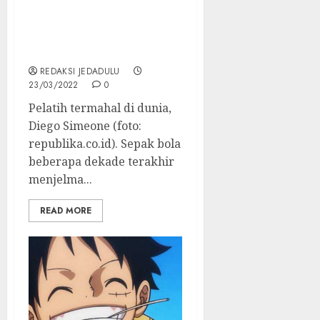
Daftar Gaji Pelatih Sepak
Bola Termahal, Rata-Rata
di Atas Rp 20 Miliar per
Bulan
REDAKSI JEDADULU
23/03/2022
0
Pelatih termahal di dunia,
Diego Simeone (foto:
republika.co.id). Sepak bola
beberapa dekade terakhir
menjelma...
READ MORE