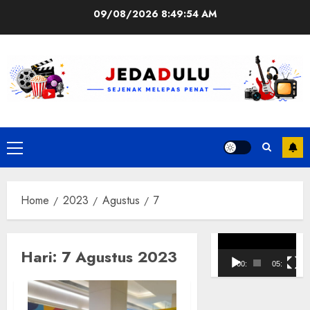
Skip
09/08/2026
8:49:54 AM
to
content
Primary
Menu
Home
2023
Agustus
7
Pemutar
Hari:
7 Agustus 2023
Video
00:00
05:10