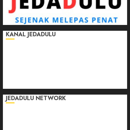
KANAL JEDADULU
Jalan-Jalan
Kasih Sayang
Momen
Selasar Pintar
Tontonan
Ulas Dulu
JEDADULU NETWORK
Publikasi Media
Gebrak.id
Borderjournal.id