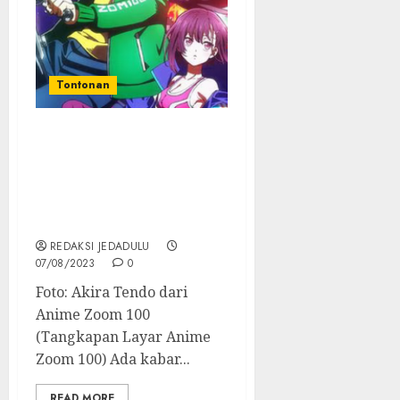
Tontonan
Anime Zoom 100: Bucket
List of The Dead Episode
5 Ditunda, Inilah Link
Gratis Zoom 100 Episode
1-4
REDAKSI JEDADULU
07/08/2023
0
Foto: Akira Tendo dari
Anime Zoom 100
(Tangkapan Layar Anime
Zoom 100) Ada kabar...
READ MORE