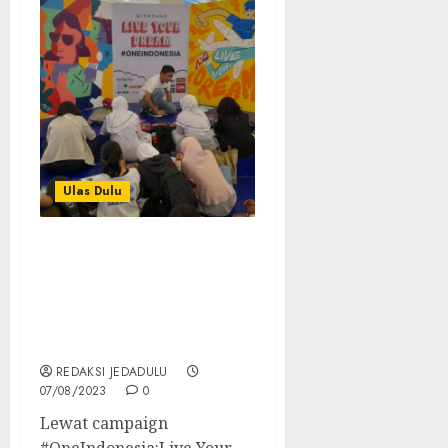
Ulas Dulu
Kolaborasi dengan
Tragicoo, Giordano
Kampanyekan Jaga
Mimpi Generasi Muda
Indonesia
REDAKSI JEDADULU
07/08/2023
0
Lewat campaign
#OneIndonesia:Live Your