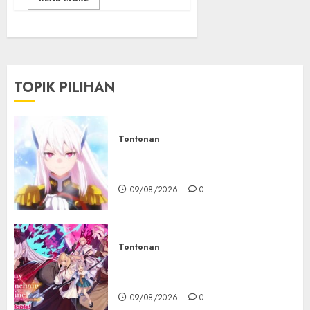
TOPIK PILIHAN
Tontonan
Chained Soldier Season 3
Resmi Diumumkan
09/08/2026
0
Tontonan
Destiny Unchain Online Resmi
Dapat Adaptasi Anime TV
09/08/2026
0