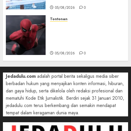
05/08/2026
0
Tontonan
Spider-Man: Brand New Day
Tembus Rp18,8 Triliun dalam
6 Hari, Pecahkan Deretan
Rekor Film Box Office Dunia
05/08/2026
0
Jedadulu.com
adalah portal berita sekaligus media siber
berbadan hukum yang menyajikan konten informasi, hiburan,
dan gaya hidup, serta dikelola oleh redaksi profesional dan
mematuhi Kode Etik Jurnalistik. Berdiri sejak 31 Januari 2010,
jedadulu.com terus berkembang dan semakin mendapat
tempat dalam keragaman dunia maya.