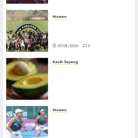
Momen
Daftar Juara Piala Presiden
2015-2026, Persebaya Akhiri
Dominasi Arema FC
07/08/2026
0
Kasih Sayang
Studi Terbaru Ungkap
Manfaat Alpukat untuk
Jantung: Konsumsi Satu Buah
Sehari Bantu Perbaiki
Kolesterol
05/08/2026
0
Momen
Aldila Sutjiadi dan Janice Tjen
Hadapi Tantangan Berat di
WTA 1000 Toronto, Turun
dengan Pasangan Berbeda