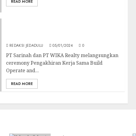
READ MORE
PT Sarinah dan WIKA Realty Gelar Acara
Pengakhiran Kerja Sama BOT Gedung
Sarinah Thamrin
REDAKSI JEDADULU
05/01/2024
0
PT Sarinah dan PT WIKA Realty melangsungkan
ceremony Pengakhiran Kerja Sama Build
Operate and...
READ MORE