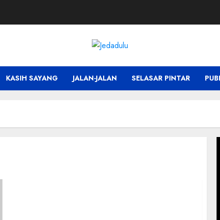
KASIH SAYANG
JALAN-JALAN
SELASAR PINTAR
PUB
P
V
Sukses Besar, Malam Muda Mudi di Sarinah
Tahun 2023 Sajikan Kemeriahan dan
Kearifan Lokal