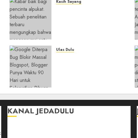
Kasih Sayang
Studi Terbaru Ungkap
n
Manfaat Alpukat untuk
i
Jantung: Konsumsi Satu
Buah Sehari Bantu Perbaiki
Kolesterol
05/08/2026
0
Ulas Dulu
y
Ribuan Blog Blogspot
Mendadak Dihapus Google,
Blogger Hanya Punya
Waktu 90 Hari Selamatkan
Data
05/08/2026
0
KANAL JEDADULU
Jalan-Jalan
k
Kasih Sayang