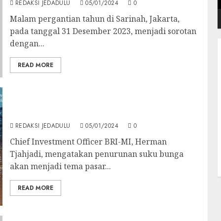
REDAKSI JEDADULU
05/01/2024
0
Malam pergantian tahun di Sarinah, Jakarta,
pada tanggal 31 Desember 2023, menjadi sorotan
dengan...
READ MORE
Potensi Suku Bunga Turun di Tahun 2024, Ini
2 Produk Reksadana Rekomendasi BRI-MI
REDAKSI JEDADULU
05/01/2024
0
Chief Investment Officer BRI-MI, Herman
Tjahjadi, mengatakan penurunan suku bunga
akan menjadi tema pasar...
READ MORE