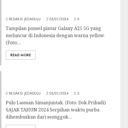
Samsung Galaxy A25 5G Hadir di Indonesia,
Harga Mulai Rp 3,9 Jutaan
REDAKSI JEDADULU
05/01/2024
0
Tampilan ponsel pintar Galaxy A25 5G yang
meluncur di Indonesia dengan warna yellow.
(Foto:...
READ MORE
Puisi Dwi Bahasa ‘Sajak Tahun 2024’ Karya
Pulo Lasman Simanjuntak
REDAKSI JEDADULU
05/01/2024
0
Pulo Lasman Simanjuntak. (Foto: Dok.Pribadi)
SAJAK TAHUN 2024 Serpihan waktu purba
dihembuskan dari seonggok...