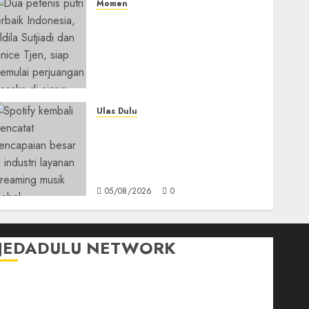
Momen
Aldila Sutjiadi dan Janice
Tjen Hadapi Tantangan
Berat di WTA 1000 Toronto,
Turun dengan Pasangan
Berbeda
05/08/2026
0
Ulas Dulu
Spotify Tembus 300 Juta
Pelanggan Premium,
Tinggalkan Apple Music
Jauh di Belakang
05/08/2026
0
JEDADULU NETWORK
Publikasi Media
Gebrak.id