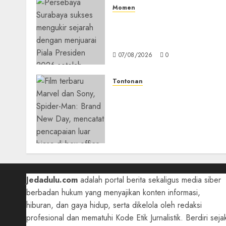
Momen
Daftar Juara Piala Preside
2015-2026, Persebaya Akhir
Dominasi Arema FC
07/08/2026
0
Tontonan
Spider-Man: Brand New Da
Tembus Rp18,8 Triliun
dalam 6 Hari, Pecahkan
Deretan Rekor Film Box
Office Dunia
05/08/2026
0
Jedadulu.com
adalah portal berita sekaligus media siber
berbadan hukum yang menyajikan konten informasi,
hiburan, dan gaya hidup, serta dikelola oleh redaksi
profesional dan mematuhi Kode Etik Jurnalistik. Berdiri seja