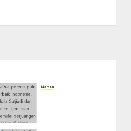
Momen
Aldila Sutjiadi dan Janice
Tjen Hadapi Tantangan
Berat di WTA 1000 Toronto,
Turun dengan Pasangan
Berbeda
05/08/2026
0