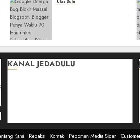
Ulas Dulu
y
Ribuan Blog Blogspot
Mendadak Dihapus Google,
Blogger Hanya Punya
Waktu 90 Hari Selamatkan
Data
05/08/2026
0
KANAL JEDADULU
Jalan-Jalan
k
Kasih Sayang
Momen
Selasar Pintar
Tontonan
Ulas Dulu
entang Kami
Redaksi
Kontak
Pedoman Media Siber
Custome