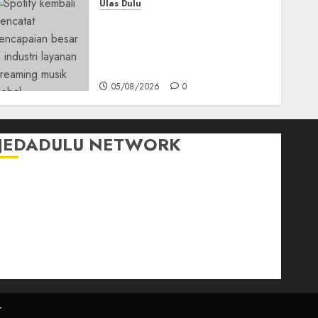
Ulas Dulu
Spotify Tembus 300 Juta
Pelanggan Premium,
Tinggalkan Apple Music
Jauh di Belakang
05/08/2026
0
JEDADULU NETWORK
Publikasi Media
Gebrak.id
Borderjournal.id
Ruzkaindonesia.id
Motoresto.id
Sajada.id
r