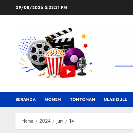
Skip
09/08/2026
5:33:31 PM
to
content
BERANDA
MOMEN
TONTONAN
ULAS DULU
Home
2024
Juni
14