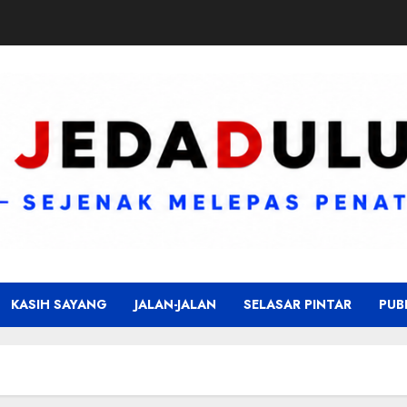
KASIH SAYANG
JALAN-JALAN
SELASAR PINTAR
PUB