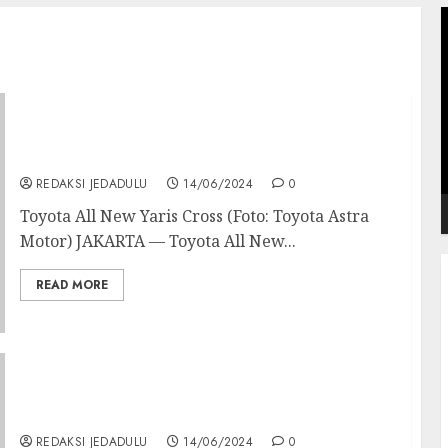
P
V
Sejumlah Alasan Toyota All New Yaris Cross
Hybrid Mumpuni dalam Hal Kenyamanan
REDAKSI JEDADULU
14/06/2024
0
Toyota All New Yaris Cross (Foto: Toyota Astra
Motor) JAKARTA — Toyota All New...
READ MORE
Dibanderol Mulai Rp 32 Jutaan, Ini
Spesifikasi Unggulan Skutik Premium
Yamaha NMAX Turbo
REDAKSI JEDADULU
14/06/2024
0