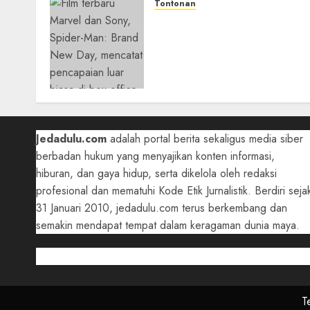
Tontonan
Spider-Man: Brand New Da
Tembus Rp18,8 Triliun
dalam 6 Hari, Pecahkan
Deretan Rekor Film Box
Office Dunia
05/08/2026
0
Jedadulu.com
adalah portal berita sekaligus media siber
berbadan hukum yang menyajikan konten informasi,
hiburan, dan gaya hidup, serta dikelola oleh redaksi
profesional dan mematuhi Kode Etik Jurnalistik. Berdiri seja
31 Januari 2010, jedadulu.com terus berkembang dan
semakin mendapat tempat dalam keragaman dunia maya.
T