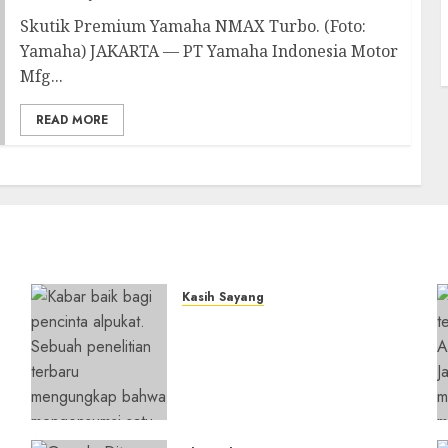
Skutik Premium Yamaha NMAX Turbo. (Foto:
Yamaha) JAKARTA — PT Yamaha Indonesia Motor
Mfg...
READ MORE
Kasih Sayang
Studi Terbaru Ungkap
n
Manfaat Alpukat untuk
i
Jantung: Konsumsi Satu
Buah Sehari Bantu Perbaiki
Kolesterol
05/08/2026
0