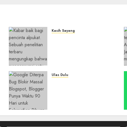
Kasih Sayang
Studi Terbaru Ungkap
n
Manfaat Alpukat untuk
i
Jantung: Konsumsi Satu
Buah Sehari Bantu Perbaiki
Kolesterol
05/08/2026
0
Ulas Dulu
y
Ribuan Blog Blogspot
Mendadak Dihapus Google,
Blogger Hanya Punya
Waktu 90 Hari Selamatkan
Data
05/08/2026
0