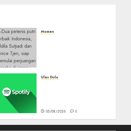
Momen
Aldila Sutjiadi dan Janice
Tjen Hadapi Tantangan
Berat di WTA 1000 Toronto,
Turun dengan Pasangan
Berbeda
05/08/2026
0
Ulas Dulu
Spotify Tembus 300 Juta
Pelanggan Premium,
Tinggalkan Apple Music
Jauh di Belakang
05/08/2026
0