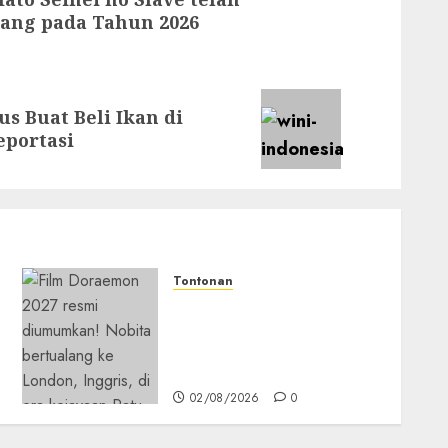
yang pada Tahun 2026
 Buat Beli Ikan di
eportasi
Tontonan
Bukan Mesin Waktu Biasa!
Di Film 2027, Doraemon
Bawa Nobita ke London
Era Ratu Victoria
02/08/2026
0