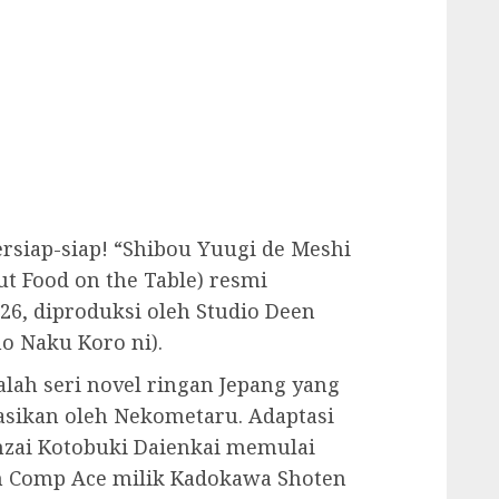
siap-siap! “Shibou Yuugi de Meshi
t Food on the Table) resmi
26, diproduksi oleh Studio Deen
no Naku Koro ni).
lah seri novel ringan Jepang yang
trasikan oleh Nekometaru. Adaptasi
nzai Kotobuki Daienkai memulai
en Comp Ace milik Kadokawa Shoten