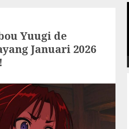
P
V
bou Yuugi de
yang Januari 2026
!