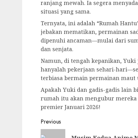
ranjang mewah. Ia segera menyadar
situasi yang sama.
Ternyata, ini adalah “Rumah Hantu
jebakan mematikan, permainan sad
dipenuhi ancaman—mulai dari sump
dan senjata.
Namun, di tengah kepanikan, Yuki ju
hanyalah pekerjaan sehari-hari—seb
terbiasa bermain permainan maut 
Apakah Yuki dan gadis-gadis lain b
rumah itu akan mengubur mereka
premier Januari 2026!
Post
Previous
navigation
Previous
Musim Kedua Anime Ma