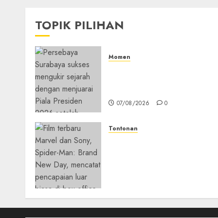
TOPIK PILIHAN
Momen
Daftar Juara Piala Preside
2015-2026, Persebaya Akhir
Dominasi Arema FC
07/08/2026
0
Tontonan
Spider-Man: Brand New Da
Tembus Rp18,8 Triliun
dalam 6 Hari, Pecahkan
Deretan Rekor Film Box
Office Dunia
05/08/2026
0