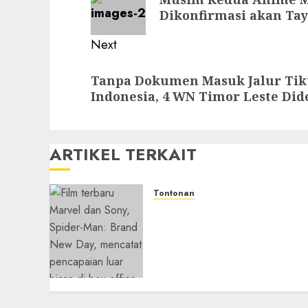
post:
Dikonfirmasi akan Ta
Next
Next
Tanpa Dokumen Masuk Jalur Tikus
post:
Indonesia, 4 WN Timor Leste Did
ARTIKEL TERKAIT
Tontonan
Spider-Man: Brand New
Day Tembus Rp18,8 Triliun
dalam 6 Hari, Pecahkan
Deretan Rekor Film Box
Office Dunia
05/08/2026
0