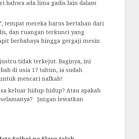
i bahwa ada lima gadis lain dalam
”, tempat mereka harus bertahan dari
is, dan ruangan terkunci yang
it berbahaya hingga gergaji mesin
stru tidak terkejut. Baginya, ini
ab di usia 17 tahun, ia sudah
untuk mencari nafkah!
isa keluar hidup-hidup? Atau apakah
 selamanya? Jangan lewatkan
to Seihei no Slave telah