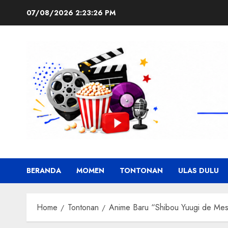
Skip
07/08/2026
2:23:27 PM
to
content
BERANDA
MOMEN
TONTONAN
ULAS DULU
Home
Tontonan
Anime Baru “Shibou Yuugi de Mes