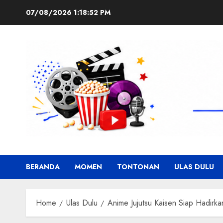
Skip
07/08/2026
1:18:53 PM
to
content
BERANDA
MOMEN
TONTONAN
ULAS DULU
Home
Ulas Dulu
Anime Jujutsu Kaisen Siap Hadirka