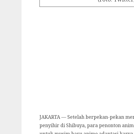
JAKARTA — Setelah berpekan-pekan men
penyihir di Shibuya, para penonton anim
untuk musim baru anime adaptasi karya 