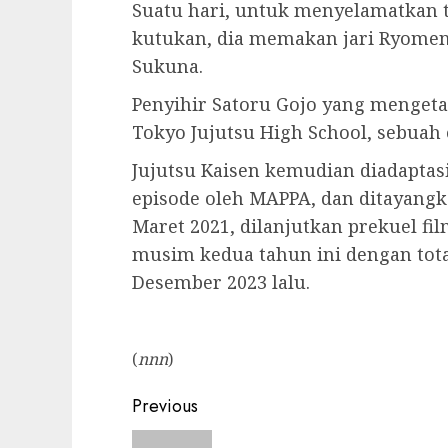
Suatu hari, untuk menyelamatkan 
kutukan, dia memakan jari Ryomen
Sukuna.
Penyihir Satoru Gojo yang mengeta
Tokyo Jujutsu High School, sebuah
Jujutsu Kaisen kemudian diadaptas
episode oleh MAPPA, dan ditayangk
Maret 2021, dilanjutkan prekuel fil
musim kedua tahun ini dengan tota
Desember 2023 lalu.
(
nnn
)
Post
Previous
navigation
Previous