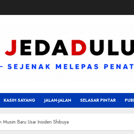
KASIH SAYANG
JALAN-JALAN
SELASAR PINTAR
PUB
n Musim Baru Usai Insiden Shibuya