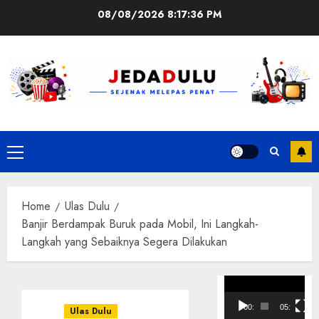
Skip
08/08/2026
8:17:37 PM
to
content
Primary
Menu
Home
Ulas Dulu
Banjir Berdampak Buruk pada Mobil, Ini Langkah-
Langkah yang Sebaiknya Segera Dilakukan
Pemutar
Video
00:00
05:10
Ulas Dulu