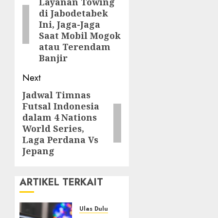
Layanan Towing
post:
di Jabodetabek
Ini, Jaga-Jaga
Saat Mobil Mogok
atau Terendam
Banjir
Next
Jadwal Timnas
Next
Futsal Indonesia
post:
dalam 4 Nations
World Series,
Laga Perdana Vs
Jepang
ARTIKEL TERKAIT
Ulas Dulu