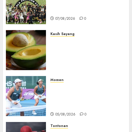
2015-2026, Persebaya Akhiri
Dominasi Arema FC
07/08/2026
0
Kasih Sayang
Studi Terbaru Ungkap
Manfaat Alpukat untuk
Jantung: Konsumsi Satu Buah
Sehari Bantu Perbaiki
Kolesterol
05/08/2026
0
Momen
Aldila Sutjiadi dan Janice Tjen
Hadapi Tantangan Berat di
WTA 1000 Toronto, Turun
dengan Pasangan Berbeda
05/08/2026
0
Tontonan