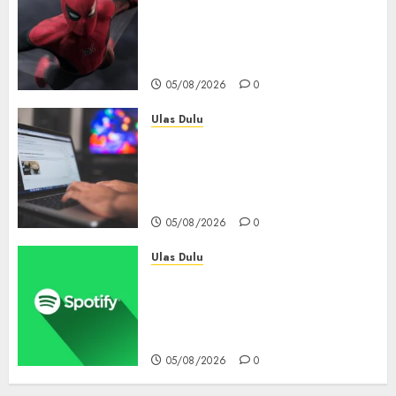
Spider-Man: Brand New Day
Tembus Rp18,8 Triliun dalam
6 Hari, Pecahkan Deretan
Rekor Film Box Office Dunia
05/08/2026
0
Ulas Dulu
Ribuan Blog Blogspot
Mendadak Dihapus Google,
Blogger Hanya Punya Waktu
90 Hari Selamatkan Data
05/08/2026
0
Ulas Dulu
Spotify Tembus 300 Juta
Pelanggan Premium,
Tinggalkan Apple Music Jauh
di Belakang
05/08/2026
0