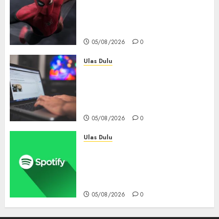
Tembus Rp18,8 Triliun dalam
6 Hari, Pecahkan Deretan
Rekor Film Box Office Dunia
05/08/2026
0
Ulas Dulu
Ribuan Blog Blogspot
Mendadak Dihapus Google,
Blogger Hanya Punya Waktu
90 Hari Selamatkan Data
05/08/2026
0
Ulas Dulu
Spotify Tembus 300 Juta
Pelanggan Premium,
Tinggalkan Apple Music Jauh
di Belakang
05/08/2026
0