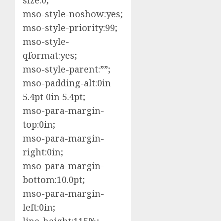
size:0;
mso-style-noshow:yes;
mso-style-priority:99;
mso-style-
qformat:yes;
mso-style-parent:””;
mso-padding-alt:0in
5.4pt 0in 5.4pt;
mso-para-margin-
top:0in;
mso-para-margin-
right:0in;
mso-para-margin-
bottom:10.0pt;
mso-para-margin-
left:0in;