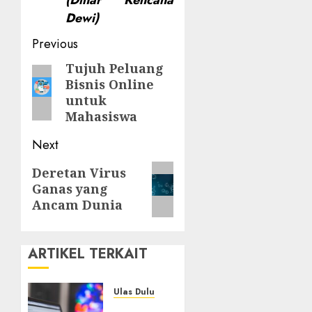
Dewi)
Post
Previous
navigation
Tujuh Peluang
Previous
Bisnis Online
post:
untuk
Mahasiswa
Next
Next
Deretan Virus
Ganas yang
post:
Ancam Dunia
ARTIKEL TERKAIT
Ulas Dulu
Ribuan