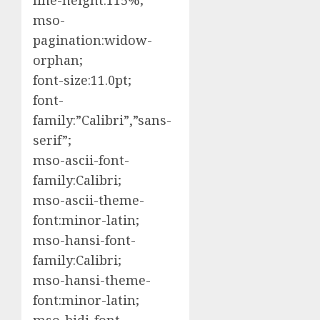
line-height:115%;
mso-
pagination:widow-
orphan;
font-size:11.0pt;
font-
family:”Calibri”,”sans-
serif”;
mso-ascii-font-
family:Calibri;
mso-ascii-theme-
font:minor-latin;
mso-hansi-font-
family:Calibri;
mso-hansi-theme-
font:minor-latin;