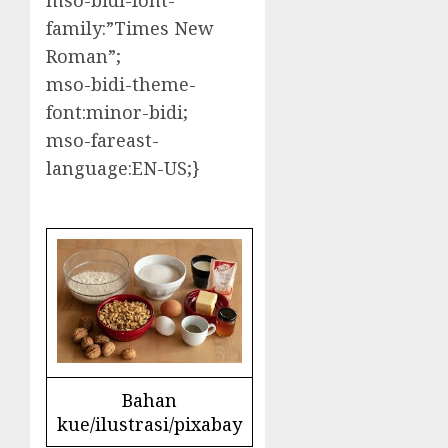
mso-bidi-font-
family:”Times New
Roman”;
mso-bidi-theme-
font:minor-bidi;
mso-fareast-
language:EN-US;}
Bahan
kue/ilustrasi/pixabay