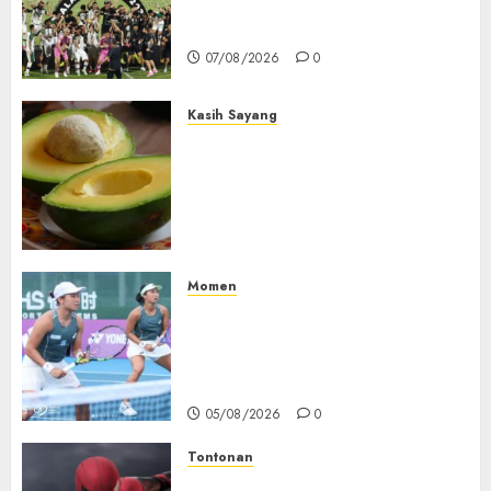
2015-2026, Persebaya Akhiri
Dominasi Arema FC
07/08/2026
0
Kasih Sayang
Studi Terbaru Ungkap
Manfaat Alpukat untuk
Jantung: Konsumsi Satu Buah
Sehari Bantu Perbaiki
Kolesterol
05/08/2026
0
Momen
Aldila Sutjiadi dan Janice Tjen
Hadapi Tantangan Berat di
WTA 1000 Toronto, Turun
dengan Pasangan Berbeda
05/08/2026
0
Tontonan
Spider-Man: Brand New Day