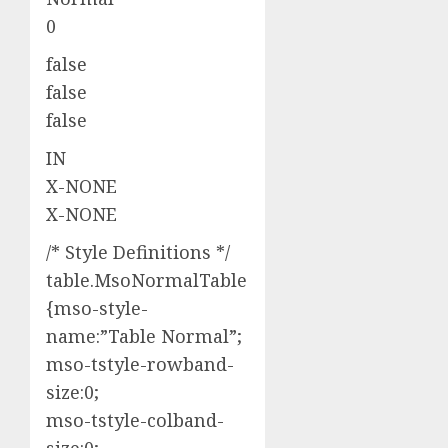
0
false
false
false
IN
X-NONE
X-NONE
/* Style Definitions */
table.MsoNormalTable
{mso-style-
name:”Table Normal”;
mso-tstyle-rowband-
size:0;
mso-tstyle-colband-