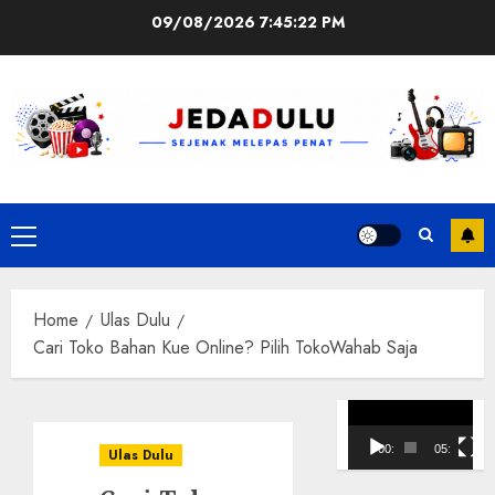
Skip
09/08/2026
7:45:23 PM
to
content
Primary
Menu
Home
Ulas Dulu
Cari Toko Bahan Kue Online? Pilih TokoWahab Saja
Pemutar
Video
00:00
05:10
Ulas Dulu