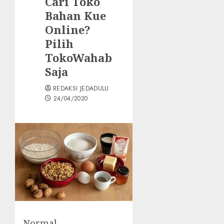
Cari Toko
Bahan Kue
Online?
Pilih
TokoWahab
Saja
REDAKSI JEDADULU
24/04/2020
Normal