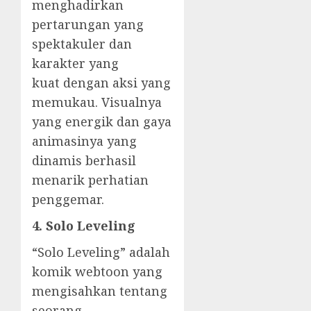
menghadirkan
pertarungan yang
spektakuler dan
karakter yang
kuat dengan aksi yang
memukau. Visualnya
yang energik dan gaya
animasinya yang
dinamis berhasil
menarik perhatian
penggemar.
4. Solo Leveling
“Solo Leveling” adalah
komik webtoon yang
mengisahkan tentang
seorang