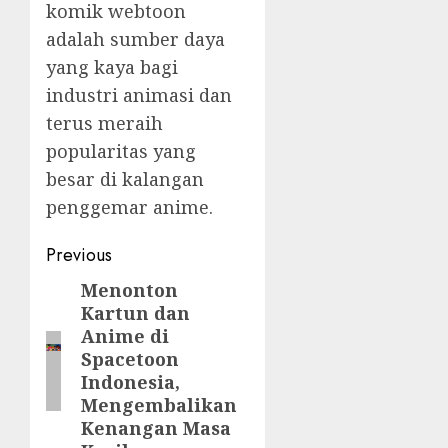
komik webtoon
adalah sumber daya
yang kaya bagi
industri animasi dan
terus meraih
popularitas yang
besar di kalangan
penggemar anime.
Post
Previous
navigation
Menonton
Previous
Kartun dan
post:
Anime di
Spacetoon
Indonesia,
Mengembalikan
Kenangan Masa