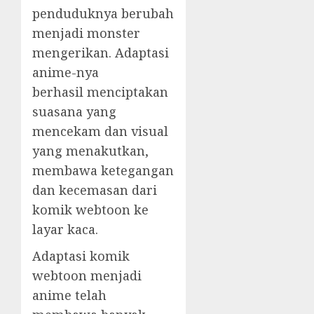
penduduknya berubah
menjadi monster
mengerikan. Adaptasi
anime-nya
berhasil menciptakan
suasana yang
mencekam dan visual
yang menakutkan,
membawa ketegangan
dan kecemasan dari
komik webtoon ke
layar kaca.
Adaptasi komik
webtoon menjadi
anime telah