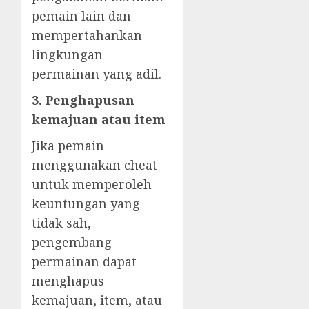
pemain lain dan
mempertahankan
lingkungan
permainan yang adil.
3. Penghapusan
kemajuan atau item
Jika pemain
menggunakan cheat
untuk memperoleh
keuntungan yang
tidak sah,
pengembang
permainan dapat
menghapus
kemajuan, item, atau