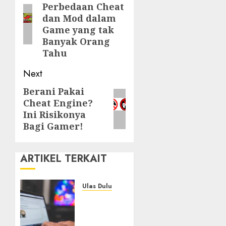
Perbedaan Cheat
post:
dan Mod dalam
Game yang tak
Banyak Orang
Tahu
Next
Berani Pakai
Next
Cheat Engine?
post:
Ini Risikonya
Bagi Gamer!
ARTIKEL TERKAIT
Ulas Dulu
Ribuan
Blog
Blogspot