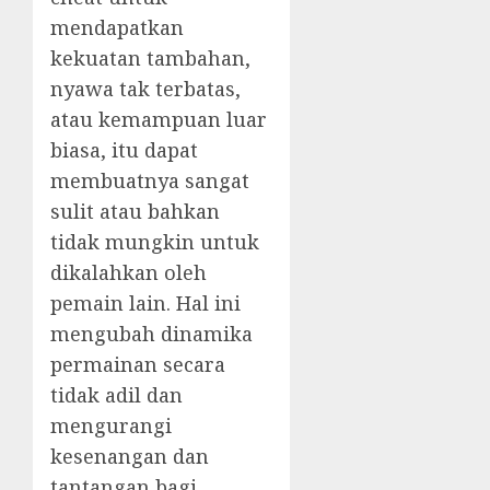
mendapatkan
kekuatan tambahan,
nyawa tak terbatas,
atau kemampuan luar
biasa, itu dapat
membuatnya sangat
sulit atau bahkan
tidak mungkin untuk
dikalahkan oleh
pemain lain. Hal ini
mengubah dinamika
permainan secara
tidak adil dan
mengurangi
kesenangan dan
tantangan bagi