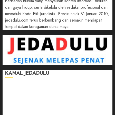
berbadan hukum yang menyajikan konten informasi, hiburan,
dan gaya hidup, serta dikelola oleh redaksi profesional dan
mematuhi Kode Etik Jurnalistik. Berdiri sejak 31 Januari 2010,
jedadulu.com terus berkembang dan semakin mendapat
tempat dalam keragaman dunia maya.
KANAL JEDADULU
Jalan-Jalan
Kasih Sayang
Momen
Selasar Pintar
Tontonan