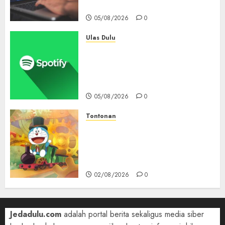
90 Hari Selamatkan Data
05/08/2026
0
Ulas Dulu
Spotify Tembus 300 Juta
Pelanggan Premium,
Tinggalkan Apple Music Jauh
di Belakang
05/08/2026
0
Tontonan
Bukan Mesin Waktu Biasa! Di
Film 2027, Doraemon Bawa
Nobita ke London Era Ratu
Victoria
02/08/2026
0
Jedadulu.com
adalah portal berita sekaligus media siber