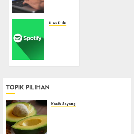
Mendadak
Dihapus
Google,
Blogger
Ulas Dulu
Hanya
Spotify
Punya
Tembus
Waktu
300
90 Hari
Juta
Selamatkan
Pelanggan
Data
Premium,
Tinggalkan
Apple
05/08/2026
0
Music
TOPIK PILIHAN
Jauh di
Belakang
Kasih Sayang
05/08/2026
Studi Terbaru Ungkap
0
Manfaat Alpukat untuk
Jantung: Konsumsi Satu Buah
Sehari Bantu Perbaiki