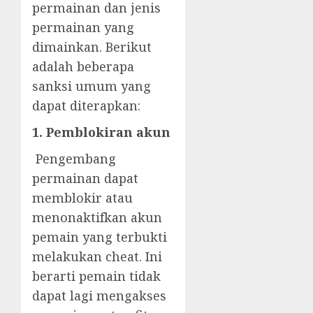
permainan dan jenis
permainan yang
dimainkan. Berikut
adalah beberapa
sanksi umum yang
dapat diterapkan:
1. Pemblokiran akun
Pengembang
permainan dapat
memblokir atau
menonaktifkan akun
pemain yang terbukti
melakukan cheat. Ini
berarti pemain tidak
dapat lagi mengakses