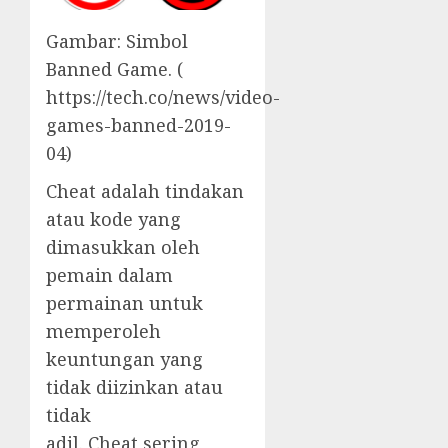
Gambar: Simbol
Banned Game. (
https://tech.co/news/video-
games-banned-2019-
04)
Cheat adalah tindakan
atau kode yang
dimasukkan oleh
pemain dalam
permainan untuk
memperoleh
keuntungan yang
tidak diizinkan atau
tidak
adil. Cheat sering