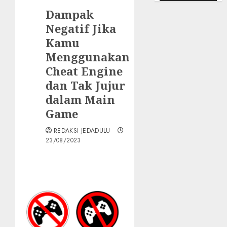
Dampak
Negatif Jika
Kamu
Menggunakan
Cheat Engine
dan Tak Jujur
dalam Main
Game
REDAKSI JEDADULU
23/08/2023