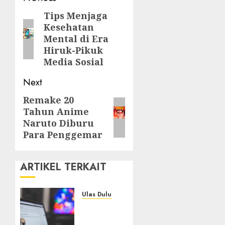
navigation
Tips Menjaga
Previous
Kesehatan
post:
Mental di Era
Hiruk-Pikuk
Media Sosial
Next
Remake 20
Next
Tahun Anime
post:
Naruto Diburu
Para Penggemar
ARTIKEL TERKAIT
Ulas Dulu
Ribuan
Blog