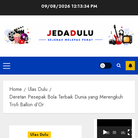
Skip
09/08/2026
12:13:34 PM
to
content
Primary
Menu
Home
Ulas Dulu
Deretan Pesepak Bola Terbaik Dunia yang Merengkuh
Trofi Ballon d’Or
Pemutar
Video
00:00
05:10
Ulas Dulu