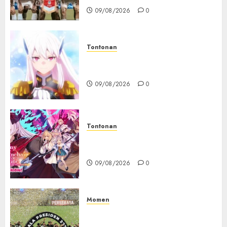
09/08/2026
0
Tontonan
Chained Soldier Season 3
Resmi Diumumkan
09/08/2026
0
Tontonan
Destiny Unchain Online Resmi
Dapat Adaptasi Anime TV
09/08/2026
0
Momen
Daftar Juara Piala Presiden
2015-2026, Persebaya Akhiri