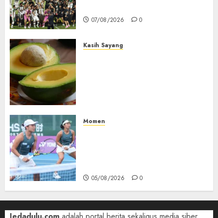
Dominasi Arema FC
07/08/2026
0
Kasih Sayang
Studi Terbaru Ungkap
Manfaat Alpukat untuk
Jantung: Konsumsi Satu Buah
Sehari Bantu Perbaiki
Kolesterol
05/08/2026
0
Momen
Aldila Sutjiadi dan Janice Tjen
Hadapi Tantangan Berat di
WTA 1000 Toronto, Turun
dengan Pasangan Berbeda
05/08/2026
0
Jedadulu.com
adalah portal berita sekaligus media siber