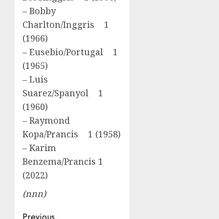
– Bobby
Charlton/Inggris 1
(1966)
– Eusebio/Portugal 1
(1965)
– Luis
Suarez/Spanyol 1
(1960)
– Raymond
Kopa/Prancis 1 (1958)
– Karim
Benzema/Prancis 1
(2022)
(nnn)
Post
Previous