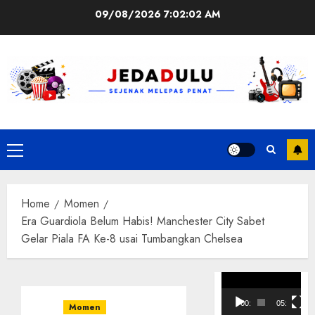
Skip
09/08/2026
7:02:02 AM
to
content
Primary
Menu
Home
Momen
Era Guardiola Belum Habis! Manchester City Sabet
Gelar Piala FA Ke-8 usai Tumbangkan Chelsea
Pemutar
Video
00:00
05:10
Momen