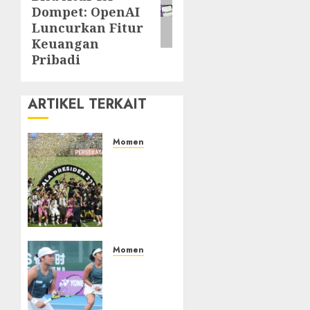
post:
Dompet: OpenAI
Luncurkan Fitur
Keuangan
Pribadi
ARTIKEL TERKAIT
Momen
Daftar
Juara
Piala
Presiden
2015-
2026,
Persebaya
Momen
Akhiri
Aldila
Dominasi
Sutjiadi
Arema
dan