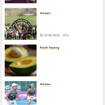
Momen
Daftar Juara Piala Presiden
2015-2026, Persebaya Akhiri
Dominasi Arema FC
07/08/2026
0
Kasih Sayang
Studi Terbaru Ungkap
Manfaat Alpukat untuk
Jantung: Konsumsi Satu Buah
Sehari Bantu Perbaiki
Kolesterol
05/08/2026
0
Momen
Aldila Sutjiadi dan Janice Tjen
Hadapi Tantangan Berat di
WTA 1000 Toronto, Turun