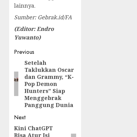
lainnya.
Sumber: Gebrak.id/FA
(Editor: Endro
Yuwanto)
Post
Previous
navigation
Setelah
Previous
Taklukkan Oscar
post:
dan Grammy, “K-
Pop Demon
Hunters” Siap
Menggebrak
Panggung Dunia
Next
Kini ChatGPT
Next
Bisa Atur Isi