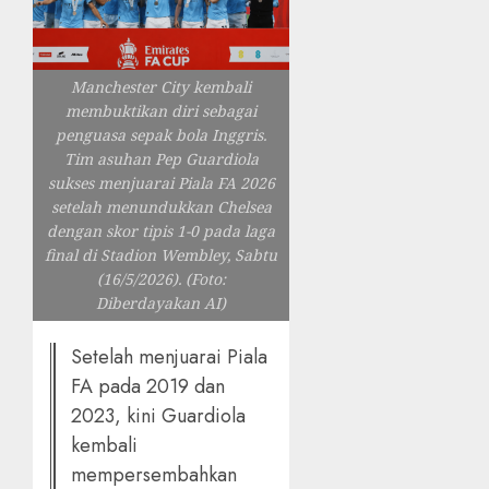
Manchester City kembali
membuktikan diri sebagai
penguasa sepak bola Inggris.
Tim asuhan Pep Guardiola
sukses menjuarai Piala FA 2026
setelah menundukkan Chelsea
dengan skor tipis 1-0 pada laga
final di Stadion Wembley, Sabtu
(16/5/2026). (Foto:
Diberdayakan AI)
Setelah menjuarai Piala
FA pada 2019 dan
2023, kini Guardiola
kembali
mempersembahkan