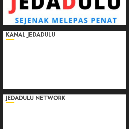
KANAL JEDADULU
Jalan-Jalan
Kasih Sayang
Momen
Selasar Pintar
Tontonan
Ulas Dulu
JEDADULU NETWORK
Publikasi Media
Gebrak.id
Borderjournal.id