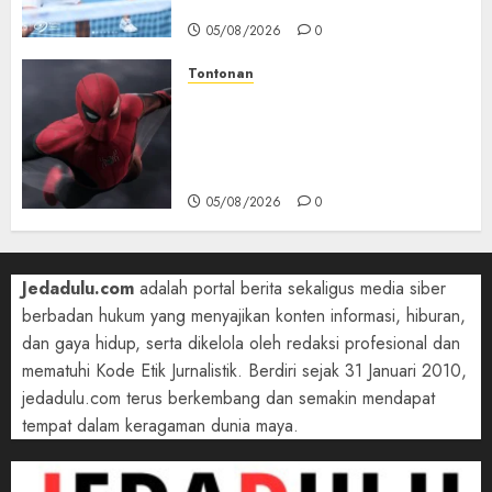
dengan Pasangan Berbeda
05/08/2026
0
Tontonan
Spider-Man: Brand New Day
Tembus Rp18,8 Triliun dalam
6 Hari, Pecahkan Deretan
Rekor Film Box Office Dunia
05/08/2026
0
Jedadulu.com
adalah portal berita sekaligus media siber
berbadan hukum yang menyajikan konten informasi, hiburan,
dan gaya hidup, serta dikelola oleh redaksi profesional dan
mematuhi Kode Etik Jurnalistik. Berdiri sejak 31 Januari 2010,
jedadulu.com terus berkembang dan semakin mendapat
tempat dalam keragaman dunia maya.