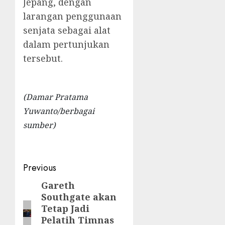
Jepang, dengan
larangan penggunaan
senjata sebagai alat
dalam pertunjukan
tersebut.
(Damar Pratama
Yuwanto/berbagai
sumber)
Post
Previous
navigation
Gareth
Previous
Southgate akan
post:
Tetap Jadi
Pelatih Timnas