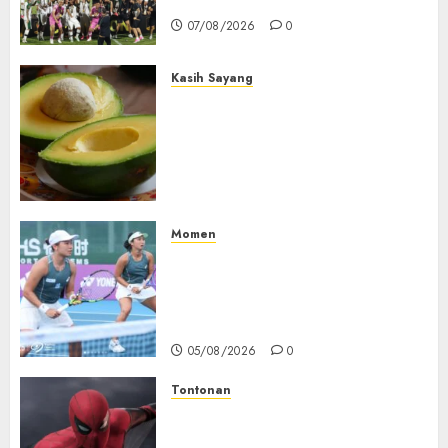
Dominasi Arema FC
07/08/2026
0
Kasih Sayang
Studi Terbaru Ungkap
Manfaat Alpukat untuk
Jantung: Konsumsi Satu Buah
Sehari Bantu Perbaiki
Kolesterol
05/08/2026
0
Momen
Aldila Sutjiadi dan Janice Tjen
Hadapi Tantangan Berat di
WTA 1000 Toronto, Turun
dengan Pasangan Berbeda
05/08/2026
0
Tontonan
Spider-Man: Brand New Day
Tembus Rp18,8 Triliun dalam