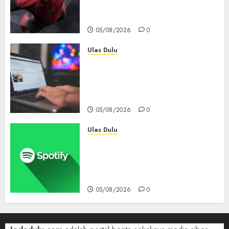
6 Hari, Pecahkan Deretan
Rekor Film Box Office Dunia
05/08/2026
0
Ulas Dulu
Ribuan Blog Blogspot
Mendadak Dihapus Google,
Blogger Hanya Punya Waktu
90 Hari Selamatkan Data
05/08/2026
0
Ulas Dulu
Spotify Tembus 300 Juta
Pelanggan Premium,
Tinggalkan Apple Music Jauh
di Belakang
05/08/2026
0