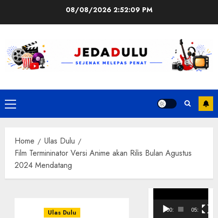
Skip
08/08/2026
2:52:09 PM
to
content
Primary
Menu
Home
Ulas Dulu
Film Termininator Versi Anime akan Rilis Bulan Agustus
2024 Mendatang
Pemutar
Video
00:00
05:10
Ulas Dulu