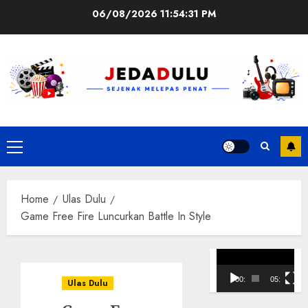
Skip
06/08/2026
11:54:32 PM
to
content
Primary
Menu
Home
Ulas Dulu
Game Free Fire Luncurkan Battle In Style
Pemutar
Video
00:00
05:10
Ulas Dulu