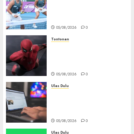
Aldila Sutjiadi dan Janice Tjen
Hadapi Tantangan Berat di
WTA 1000 Toronto, Turun
dengan Pasangan Berbeda
05/08/2026
0
Tontonan
Spider-Man: Brand New Day
Tembus Rp18,8 Triliun dalam
6 Hari, Pecahkan Deretan
Rekor Film Box Office Dunia
05/08/2026
0
Ulas Dulu
Ribuan Blog Blogspot
Mendadak Dihapus Google,
Blogger Hanya Punya Waktu
90 Hari Selamatkan Data
05/08/2026
0
Ulas Dulu