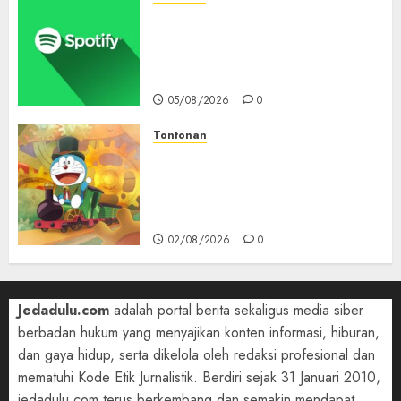
Spotify Tembus 300 Juta
Pelanggan Premium,
Tinggalkan Apple Music Jauh
di Belakang
05/08/2026
0
Tontonan
Bukan Mesin Waktu Biasa! Di
Film 2027, Doraemon Bawa
Nobita ke London Era Ratu
Victoria
02/08/2026
0
Jedadulu.com
adalah portal berita sekaligus media siber
berbadan hukum yang menyajikan konten informasi, hiburan,
dan gaya hidup, serta dikelola oleh redaksi profesional dan
mematuhi Kode Etik Jurnalistik. Berdiri sejak 31 Januari 2010,
jedadulu.com terus berkembang dan semakin mendapat