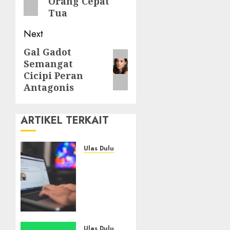
Orang Cepat
Tua
Next
Gal Gadot
Next
Semangat
post:
Cicipi Peran
Antagonis
ARTIKEL TERKAIT
Ulas Dulu
Ribuan
Blog
Blogspot
Mendadak
Dihapus
Google,
Blogger
Ulas Dulu