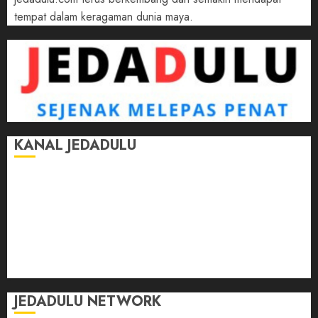
tempat dalam keragaman dunia maya.
KANAL JEDADULU
Jalan-Jalan
Kasih Sayang
Momen
Selasar Pintar
Tontonan
Ulas Dulu
JEDADULU NETWORK