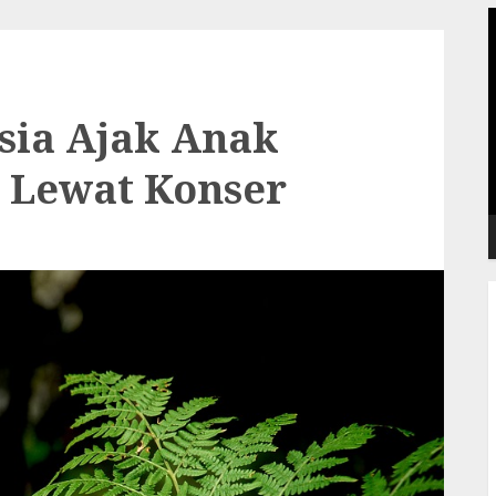
P
V
sia Ajak Anak
 Lewat Konser