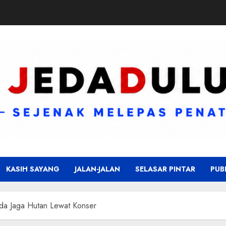
KASIH SAYANG
JALAN-JALAN
SELASAR PINTAR
PUB
uda Jaga Hutan Lewat Konser