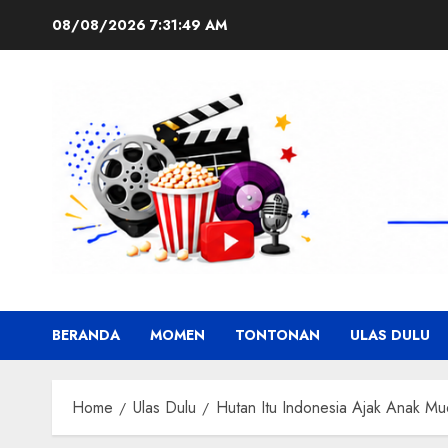
Skip
08/08/2026
7:31:50 AM
to
content
BERANDA
MOMEN
TONTONAN
ULAS DULU
Home
Ulas Dulu
Hutan Itu Indonesia Ajak Anak M