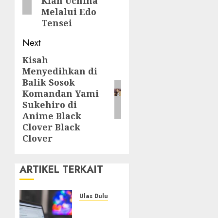
Klan Uchiha
Melalui Edo
Tensei
Next
Kisah
Next
Menyedihkan di
post:
Balik Sosok
Komandan Yami
Sukehiro di
Anime Black
Clover Black
Clover
ARTIKEL TERKAIT
Ulas Dulu
Ribuan