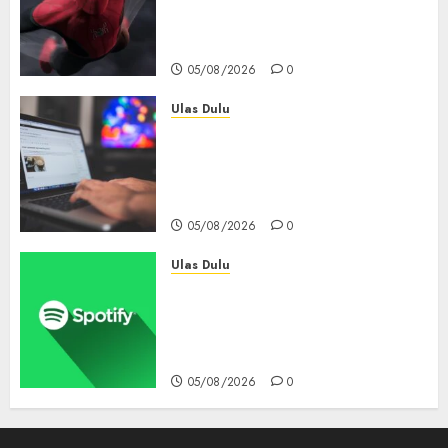
6 Hari, Pecahkan Deretan
Rekor Film Box Office Dunia
05/08/2026
0
Ulas Dulu
Ribuan Blog Blogspot
Mendadak Dihapus Google,
Blogger Hanya Punya Waktu
90 Hari Selamatkan Data
05/08/2026
0
Ulas Dulu
Spotify Tembus 300 Juta
Pelanggan Premium,
Tinggalkan Apple Music Jauh
di Belakang
05/08/2026
0