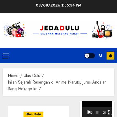
Skip
08/08/2026
1:55:34 PM
to
content
Primary
Menu
Home
Ulas Dulu
Inilah Sejarah Rasengan di Anime Naruto, Jurus Andalan
Sang Hokage ke 7
Pemutar
Video
00:00
05:10
Ulas Dulu