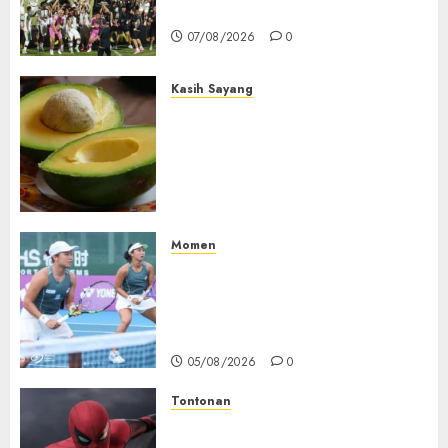
Dominasi Arema FC
07/08/2026
0
Kasih Sayang
Studi Terbaru Ungkap
Manfaat Alpukat untuk
Jantung: Konsumsi Satu Buah
Sehari Bantu Perbaiki
Kolesterol
05/08/2026
0
Momen
Aldila Sutjiadi dan Janice Tjen
Hadapi Tantangan Berat di
WTA 1000 Toronto, Turun
dengan Pasangan Berbeda
05/08/2026
0
Tontonan
Spider-Man: Brand New Day
Tembus Rp18,8 Triliun dalam