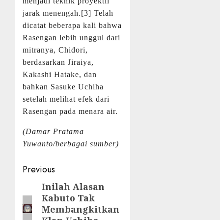
menjadi teknik proyektil
jarak menengah.[3] Telah
dicatat beberapa kali bahwa
Rasengan lebih unggul dari
mitranya, Chidori,
berdasarkan Jiraiya,
Kakashi Hatake, dan
bahkan Sasuke Uchiha
setelah melihat efek dari
Rasengan pada menara air.
(Damar Pratama
Yuwanto/berbagai sumber)
Post
Previous
navigation
Inilah Alasan
Previous
Kabuto Tak
post:
Membangkitkan