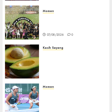
Momen
Daftar Juara Piala Presiden
2015-2026, Persebaya Akhiri
Dominasi Arema FC
07/08/2026
0
Kasih Sayang
Studi Terbaru Ungkap
Manfaat Alpukat untuk
Jantung: Konsumsi Satu Buah
Sehari Bantu Perbaiki
Kolesterol
05/08/2026
0
Momen
Aldila Sutjiadi dan Janice Tjen
Hadapi Tantangan Berat di
WTA 1000 Toronto, Turun
dengan Pasangan Berbeda