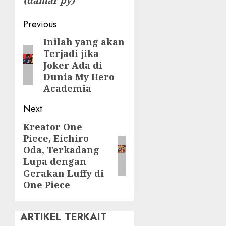
Post
Previous
navigation
Inilah yang akan
Previous
Terjadi jika
post:
Joker Ada di
Dunia My Hero
Academia
Next
Kreator One
Next
Piece, Eichiro
post:
Oda, Terkadang
Lupa dengan
Gerakan Luffy di
One Piece
ARTIKEL TERKAIT