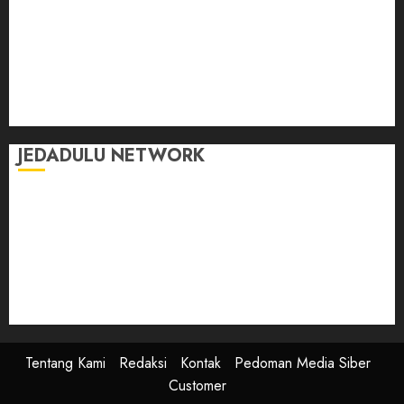
Jalan-Jalan
Kasih Sayang
Momen
Selasar Pintar
Tontonan
Ulas Dulu
JEDADULU NETWORK
Publikasi Media
Gebrak.id
Borderjournal.id
Ruzkaindonesia.id
Motoresto.id
Sajada.id
Tentang Kami
Redaksi
Kontak
Pedoman Media Siber
Customer