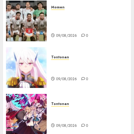
Momen
Indonesia Gagal ke Semifinal
Piala AFF, PSSI Kembali Bicara
Evaluasi
09/08/2026
0
Tontonan
Chained Soldier Season 3
Resmi Diumumkan
09/08/2026
0
Tontonan
Destiny Unchain Online Resmi
Dapat Adaptasi Anime TV
09/08/2026
0