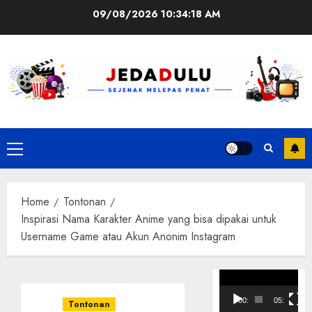
Skip
09/08/2026
10:34:18 AM
to
content
Primary
Menu
Home
Tontonan
Inspirasi Nama Karakter Anime yang bisa dipakai untuk
Username Game atau Akun Anonim Instagram
Pemutar
Video
00:00
05:10
Tontonan