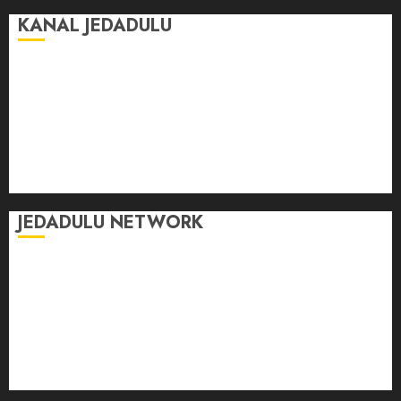
KANAL JEDADULU
Jalan-Jalan
Kasih Sayang
Momen
Selasar Pintar
Tontonan
Ulas Dulu
JEDADULU NETWORK
Publikasi Media
Gebrak.id
Borderjournal.id
Ruzkaindonesia.id
Motoresto.id
Sajada.id