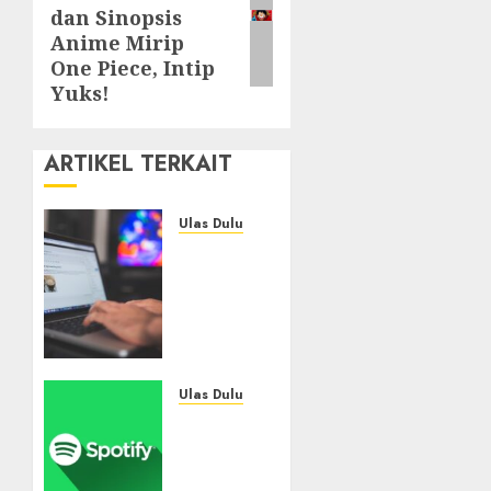
dan Sinopsis
post:
Anime Mirip
One Piece, Intip
Yuks!
ARTIKEL TERKAIT
Ulas Dulu
Ribuan
Blog
Blogspot
Mendadak
Dihapus
Google,
Blogger
Ulas Dulu
Hanya
Spotify
Punya
Tembus
Waktu
300