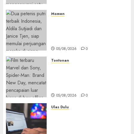
Kolesterol
05/08/2026
0
Momen
Aldila Sutjiadi dan Janice Tjen
Hadapi Tantangan Berat di
WTA 1000 Toronto, Turun
dengan Pasangan Berbeda
05/08/2026
0
Tontonan
Spider-Man: Brand New Day
Tembus Rp18,8 Triliun dalam
6 Hari, Pecahkan Deretan
Rekor Film Box Office Dunia
05/08/2026
0
Ulas Dulu
Ribuan Blog Blogspot
Mendadak Dihapus Google,
Blogger Hanya Punya Waktu