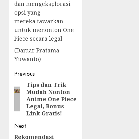
dan mengeksplorasi
opsi yang
mereka tawarkan
untuk menonton One
Piece secara legal.
(Damar Pratama
Yuwanto)
Post
Previous
navigation
Tips dan Trik
Previous
Mudah Nonton
post:
Anime One Piece
Legal, Bonus
Link Gratis!
Next
Rekomendasi
Next