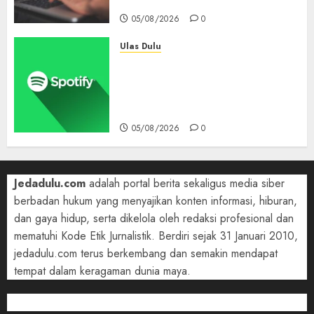
90 Hari Selamatkan Data
05/08/2026
0
Ulas Dulu
Spotify Tembus 300 Juta
Pelanggan Premium,
Tinggalkan Apple Music Jauh
di Belakang
05/08/2026
0
Jedadulu.com
adalah portal berita sekaligus media siber
berbadan hukum yang menyajikan konten informasi, hiburan,
dan gaya hidup, serta dikelola oleh redaksi profesional dan
mematuhi Kode Etik Jurnalistik. Berdiri sejak 31 Januari 2010,
jedadulu.com terus berkembang dan semakin mendapat
tempat dalam keragaman dunia maya.