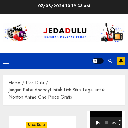
Skip
07/08/2026
10:19:38 AM
to
content
Primary
Menu
Home
Ulas Dulu
Jangan Pakai Anoboy! Inilah Link Situs Legal untuk
Nonton Anime One Piece Gratis
Pemutar
Video
00:00
05:10
Ulas Dulu