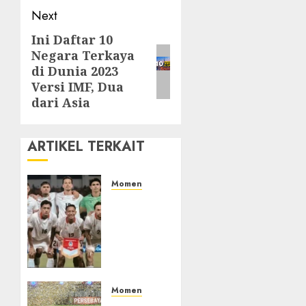
Next
Ini Daftar 10
Next
Negara Terkaya
post:
di Dunia 2023
Versi IMF, Dua
dari Asia
ARTIKEL TERKAIT
Momen
Indonesia
Gagal
ke
Semifinal
Piala
AFF,
PSSI
Momen