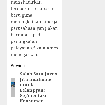
menghadirkan
terobosan-terobosan
baru guna
meningkatkan kinerja
perusahaan yang akan
bermuara pada
peningkatan
pelayanan,” kata Amos
menegaskan.
Post
Previous
navigation
Salah Satu Jurus
Previous
Jitu IndiHome
post:
untuk
Pelanggan:
Segmentasi
Konsumen