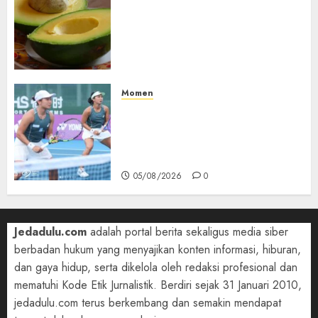
Studi Terbaru Ungkap
Manfaat Alpukat untuk
Jantung: Konsumsi Satu Buah
Sehari Bantu Perbaiki
Kolesterol
05/08/2026
0
Momen
Aldila Sutjiadi dan Janice Tjen
Hadapi Tantangan Berat di
WTA 1000 Toronto, Turun
dengan Pasangan Berbeda
05/08/2026
0
Jedadulu.com
adalah portal berita sekaligus media siber
berbadan hukum yang menyajikan konten informasi, hiburan,
dan gaya hidup, serta dikelola oleh redaksi profesional dan
mematuhi Kode Etik Jurnalistik. Berdiri sejak 31 Januari 2010,
jedadulu.com terus berkembang dan semakin mendapat