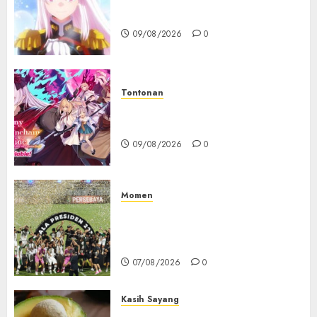
Chained Soldier Season 3
Resmi Diumumkan
09/08/2026
0
Tontonan
Destiny Unchain Online Resmi
Dapat Adaptasi Anime TV
09/08/2026
0
Momen
Daftar Juara Piala Presiden
2015-2026, Persebaya Akhiri
Dominasi Arema FC
07/08/2026
0
Kasih Sayang