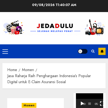
Skip
09/08/2026
11:40:08 AM
to
content
Primary
Menu
Home
Momen
Jasa Raharja Raih Penghargaan Indonesia’s Popular
Digital untuk E-Claim Asuransi Sosial
Pemutar
Video
00:00
05:10
Momen