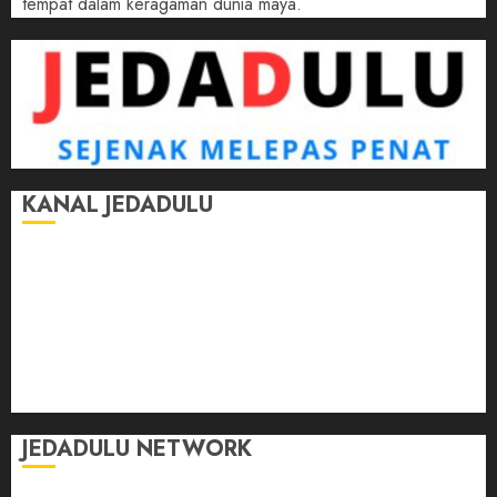
tempat dalam keragaman dunia maya.
KANAL JEDADULU
Jalan-Jalan
Kasih Sayang
Momen
Selasar Pintar
Tontonan
Ulas Dulu
JEDADULU NETWORK