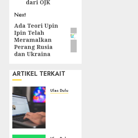
dari OJK
Next
Ada Teori Upin
Next
Ipin Telah
post:
Meramalkan
Perang Rusia
dan Ukraina
ARTIKEL TERKAIT
Ulas Dulu
Ribuan
Blog
Blogspot
Mendadak
Dihapus
Google,