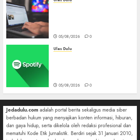
Ulas Dulu
Ribuan Blog Blogspot
Mendadak Dihapus Google,
Blogger Hanya Punya Waktu
90 Hari Selamatkan Data
05/08/2026
0
Ulas Dulu
Spotify Tembus 300 Juta
Pelanggan Premium,
Tinggalkan Apple Music Jauh
di Belakang
05/08/2026
0
Jedadulu.com
adalah portal berita sekaligus media siber
berbadan hukum yang menyajikan konten informasi, hiburan,
dan gaya hidup, serta dikelola oleh redaksi profesional dan
mematuhi Kode Etik Jurnalistik. Berdiri sejak 31 Januari 2010,