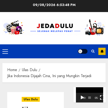
Skip
09/08/2026
6:53:49 PM
to
content
Primary
Menu
Home
Ulas Dulu
Jika Indonesia Dijajah Cina, Ini yang Mungkin Terjadi
Pemutar
Video
00:00
05:10
Ulas Dulu