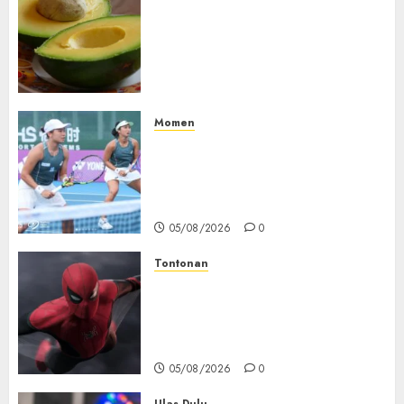
Studi Terbaru Ungkap
Manfaat Alpukat untuk
Jantung: Konsumsi Satu Buah
Sehari Bantu Perbaiki
Kolesterol
05/08/2026
0
Momen
Aldila Sutjiadi dan Janice Tjen
Hadapi Tantangan Berat di
WTA 1000 Toronto, Turun
dengan Pasangan Berbeda
05/08/2026
0
Tontonan
Spider-Man: Brand New Day
Tembus Rp18,8 Triliun dalam
6 Hari, Pecahkan Deretan
Rekor Film Box Office Dunia
05/08/2026
0