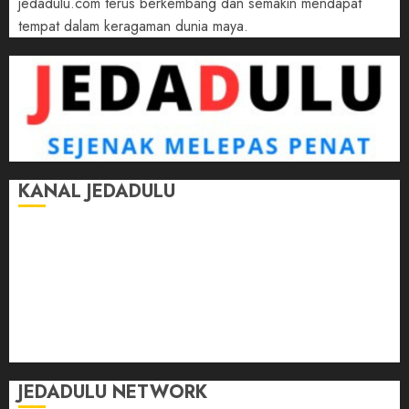
jedadulu.com terus berkembang dan semakin mendapat
tempat dalam keragaman dunia maya.
KANAL JEDADULU
Jalan-Jalan
Kasih Sayang
Momen
Selasar Pintar
Tontonan
Ulas Dulu
JEDADULU NETWORK