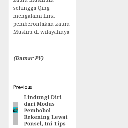
sehingga Qing
mengalami lima
pemberontakan kaum
Muslim di wilayahnya.
(Damar PY)
Post
Previous
navigation
Lindungi Diri
Previous
dari Modus
post:
Pembobol
Rekening Lewat
Ponsel, Ini Tips