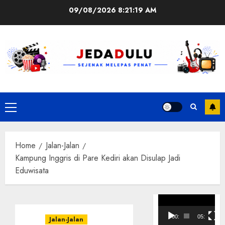
Skip
09/08/2026
8:21:20 AM
to
content
Primary
Menu
Home
Jalan-Jalan
Kampung Inggris di Pare Kediri akan Disulap Jadi
Eduwisata
Pemutar
Video
00:00
05:10
Jalan-Jalan