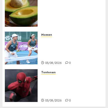
Studi Terbaru Ungkap
Manfaat Alpukat untuk
Jantung: Konsumsi Satu Buah
Sehari Bantu Perbaiki
Kolesterol
05/08/2026
0
Momen
Aldila Sutjiadi dan Janice Tjen
Hadapi Tantangan Berat di
WTA 1000 Toronto, Turun
dengan Pasangan Berbeda
05/08/2026
0
Tontonan
Spider-Man: Brand New Day
Tembus Rp18,8 Triliun dalam
6 Hari, Pecahkan Deretan
Rekor Film Box Office Dunia
05/08/2026
0