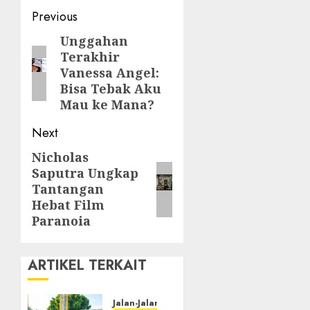
Post
Previous
navigation
Unggahan
Previous
Terakhir
post:
Vanessa Angel:
Bisa Tebak Aku
Mau ke Mana?
Next
Nicholas
Next
Saputra Ungkap
post:
Tantangan
Hebat Film
Paranoia
ARTIKEL TERKAIT
Jalan-Jalan