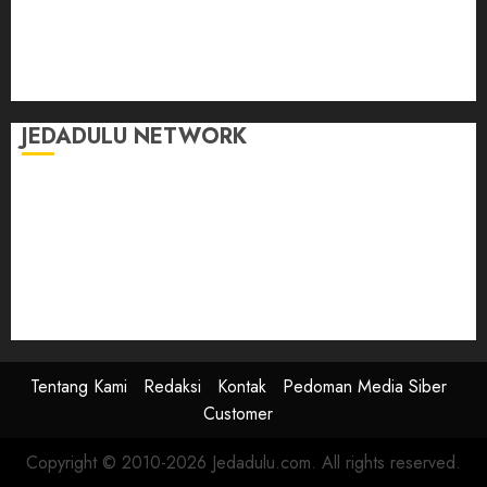
Momen
Selasar Pintar
Tontonan
Ulas Dulu
JEDADULU NETWORK
Publikasi Media
Gebrak.id
Borderjournal.id
Ruzkaindonesia.id
Motoresto.id
Sajada.id
Tentang Kami
Redaksi
Kontak
Pedoman Media Siber
Customer
Copyright © 2010-2026 Jedadulu.com. All rights reserved.