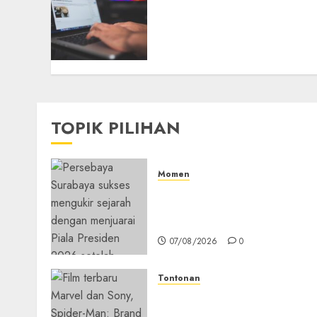
Mendadak Dihapus
Google, Blogger Hanya
Punya Waktu 90 Hari
Selamatkan Data
05/08/2026
0
TOPIK PILIHAN
Momen
Daftar Juara Piala Preside
2015-2026, Persebaya Akhir
Dominasi Arema FC
07/08/2026
0
Tontonan
Spider-Man: Brand New Da
Tembus Rp18,8 Triliun