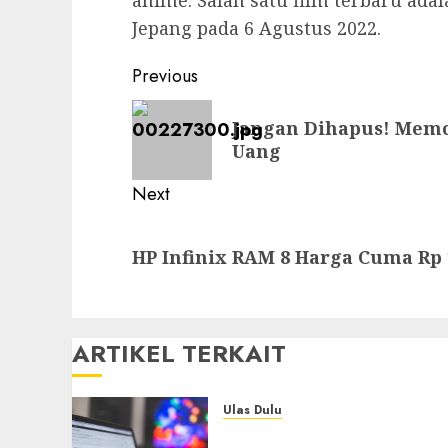
Jepang pada 6 Agustus 2022.
Post
Previous
navigation
Previous
Jangan Dihapus! Memor
post:
Uang
Next
Next
HP Infinix RAM 8 Harga Cuma Rp 
post:
ARTIKEL TERKAIT
Ulas Dulu
Ribuan Blog Blogspot