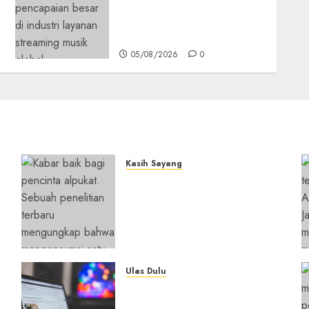
Pelanggan Premium,
Tinggalkan Apple Music
Jauh di Belakang
05/08/2026
0
Kasih Sayang
Studi Terbaru Ungkap
n
Manfaat Alpukat untuk
i
Jantung: Konsumsi Satu
Buah Sehari Bantu Perbaiki
Kolesterol
05/08/2026
0
Ulas Dulu
y
Ribuan Blog Blogspot
Mendadak Dihapus Google,