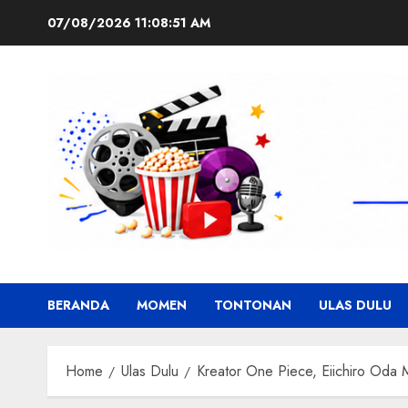
Skip
07/08/2026
11:08:52 AM
to
content
BERANDA
MOMEN
TONTONAN
ULAS DULU
Home
Ulas Dulu
Kreator One Piece, Eiichiro Oda