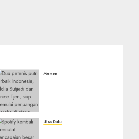
Momen
Aldila Sutjiadi dan Janice
Tjen Hadapi Tantangan
Berat di WTA 1000 Toronto,
Turun dengan Pasangan
Berbeda
05/08/2026
0
Ulas Dulu
Spotify Tembus 300 Juta
Pelanggan Premium,