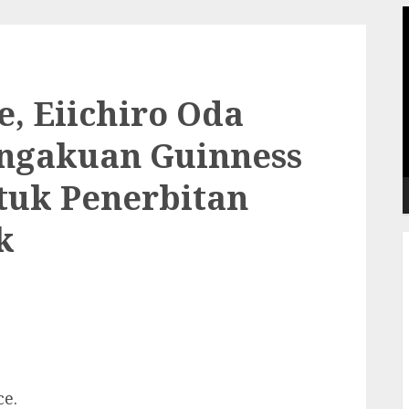
P
V
e, Eiichiro Oda
ngakuan Guinness
tuk Penerbitan
k
ce.