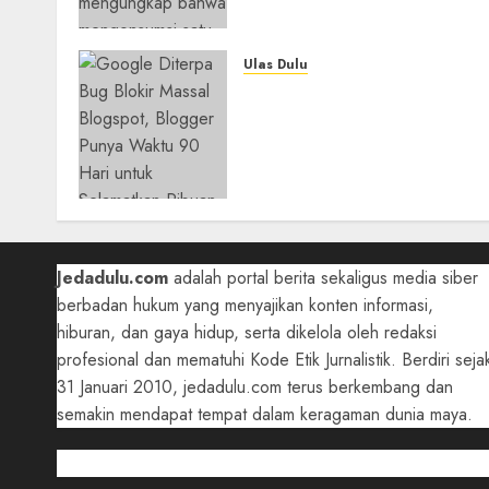
Kolesterol
05/08/2026
0
Ulas Dulu
Ribuan Blog Blogspot
Mendadak Dihapus Google
Blogger Hanya Punya
Waktu 90 Hari Selamatkan
Data
05/08/2026
0
Jedadulu.com
adalah portal berita sekaligus media siber
berbadan hukum yang menyajikan konten informasi,
hiburan, dan gaya hidup, serta dikelola oleh redaksi
profesional dan mematuhi Kode Etik Jurnalistik. Berdiri seja
31 Januari 2010, jedadulu.com terus berkembang dan
semakin mendapat tempat dalam keragaman dunia maya.