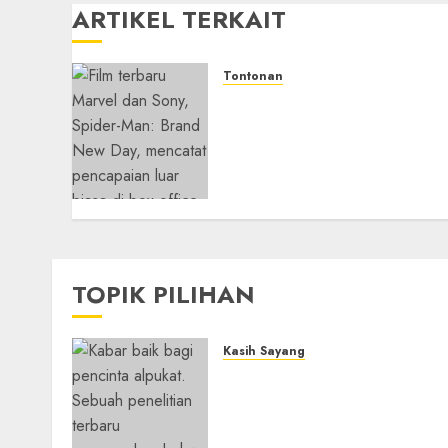
ARTIKEL TERKAIT
Tontonan
Spider-Man: Brand New
Day Tembus Rp18,8 Triliun
dalam 6 Hari, Pecahkan
Deretan Rekor Film Box
Office Dunia
05/08/2026
0
TOPIK PILIHAN
Kasih Sayang
Studi Terbaru Ungkap
Manfaat Alpukat untuk
Jantung: Konsumsi Satu
Buah Sehari Bantu Perbaik