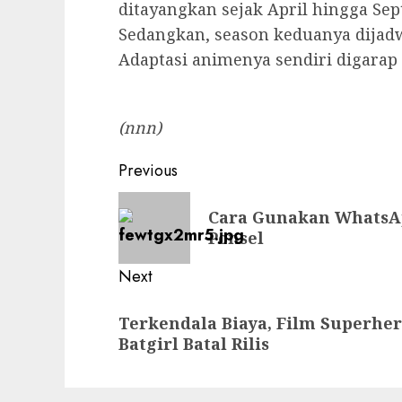
ditayangkan sejak April hingga Sep
Sedangkan, season keduanya dijadw
Adaptasi animenya sendiri digarap 
(nnn)
Post
Previous
navigation
Previous
Cara Gunakan WhatsAp
post:
Ponsel
Next
Next
Terkendala Biaya, Film Superher
post:
Batgirl Batal Rilis