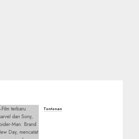
Tontonan
Spider-Man: Brand New Day
Tembus Rp18,8 Triliun
dalam 6 Hari, Pecahkan
Deretan Rekor Film Box