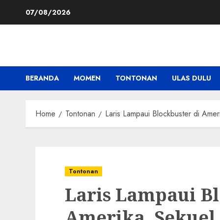
Skip
07/08/2026
to
content
BERANDA
MOMEN
TONTONAN
ULAS DULU
Home
Tontonan
Laris Lampaui Blockbuster di Ame
Tontonan
Laris Lampaui Bl
Amerika, Sekuel 