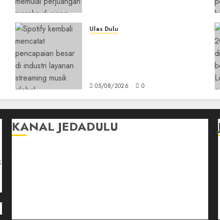
Berbeda
05/08/2026
0
Ulas Dulu
Spotify Tembus 300 Juta
,
Pelanggan Premium,
Tinggalkan Apple Music
Jauh di Belakang
05/08/2026
0
KANAL JEDADULU
Jalan-Jalan
k
Kasih Sayang
Momen
Selasar Pintar
Tontonan
Ulas Dulu