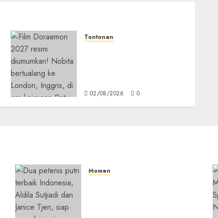
Tontonan
Bukan Mesin Waktu Biasa!
Di Film 2027, Doraemon
Bawa Nobita ke London
Era Ratu Victoria
02/08/2026
0
Momen
Aldila Sutjiadi dan Janice
Tjen Hadapi Tantangan
Berat di WTA 1000 Toronto,
i
Turun dengan Pasangan