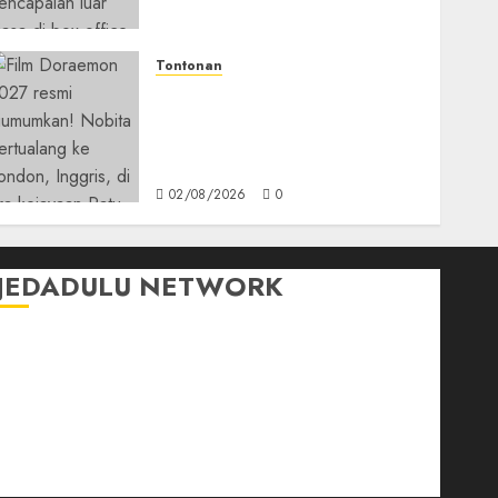
Office Dunia
05/08/2026
0
Tontonan
Bukan Mesin Waktu Biasa!
Di Film 2027, Doraemon
Bawa Nobita ke London Era
Ratu Victoria
02/08/2026
0
JEDADULU NETWORK
Publikasi Media
Gebrak.id
Borderjournal.id
Ruzkaindonesia.id
Motoresto.id
Sajada.id