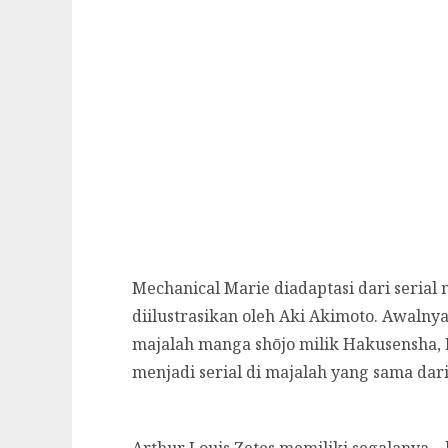
Mechanical Marie diadaptasi dari serial
diilustrasikan oleh Aki Akimoto. Awalny
majalah manga shōjo milik Hakusensha, 
menjadi serial di majalah yang sama dari
Arthur Louis Zetes memiliki segalanya