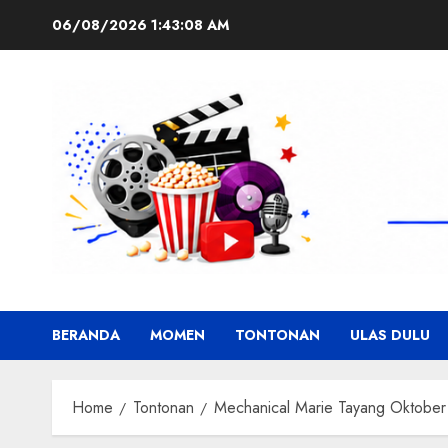
Skip
06/08/2026
1:43:09 AM
to
content
BERANDA
MOMEN
TONTONAN
ULAS DULU
Home
Tontonan
Mechanical Marie Tayang Oktober