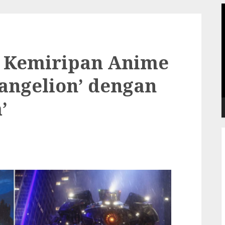
P
V
Kemiripan Anime
angelion’ dengan
’