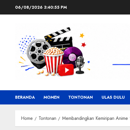
Skip
06/08/2026
3:40:56 PM
to
content
BERANDA
MOMEN
TONTONAN
ULAS DULU
Home
Tontonan
Membandingkan Kemiripan Anime ‘N