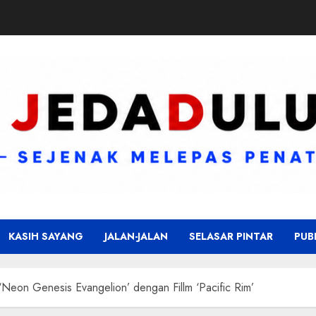
KASIH SAYANG
JALAN-JALAN
SELASAR PINTAR
PUB
eon Genesis Evangelion’ dengan Fillm ‘Pacific Rim’