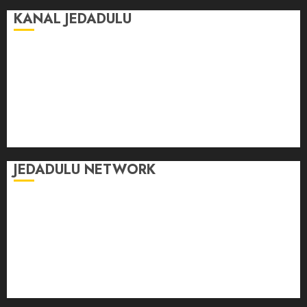
KANAL JEDADULU
Jalan-Jalan
Kasih Sayang
Momen
Selasar Pintar
Tontonan
Ulas Dulu
JEDADULU NETWORK
Publikasi Media
Gebrak.id
Borderjournal.id
Ruzkaindonesia.id
Motoresto.id
Sajada.id