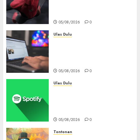
Tembus Rp18,8 Triliun dalam
6 Hari, Pecahkan Deretan
Rekor Film Box Office Dunia
05/08/2026
0
Ulas Dulu
Ribuan Blog Blogspot
Mendadak Dihapus Google,
Blogger Hanya Punya Waktu
90 Hari Selamatkan Data
05/08/2026
0
Ulas Dulu
Spotify Tembus 300 Juta
Pelanggan Premium,
Tinggalkan Apple Music Jauh
di Belakang
05/08/2026
0
Tontonan
Bukan Mesin Waktu Biasa! Di