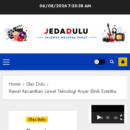
Skip
06/08/2026
7:25:39 AM
to
content
Primary
Menu
Home
Ulas Dulu
Rawat Kecantikan Lewat Teknologi Anyar Klinik Estetika
Pemutar
Video
00:00
05:10
Ulas Dulu