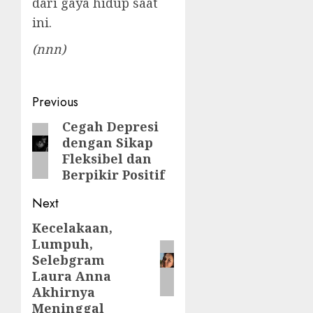
dari gaya hidup saat
ini.
(nnn)
Post
Previous
navigation
Cegah Depresi
Previous
dengan Sikap
post:
Fleksibel dan
Berpikir Positif
Next
Kecelakaan,
Next
Lumpuh,
post:
Selebgram
Laura Anna
Akhirnya
Meninggal