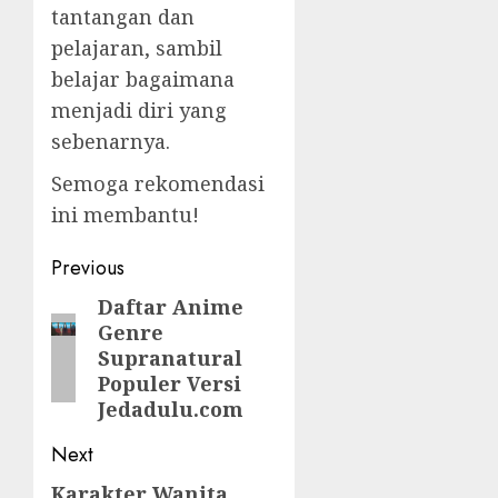
tantangan dan
pelajaran, sambil
belajar bagaimana
menjadi diri yang
sebenarnya.
Semoga rekomendasi
ini membantu!
Post
Previous
navigation
Daftar Anime
Previous
Genre
post:
Supranatural
Populer Versi
Jedadulu.com
Next
Karakter Wanita
Next