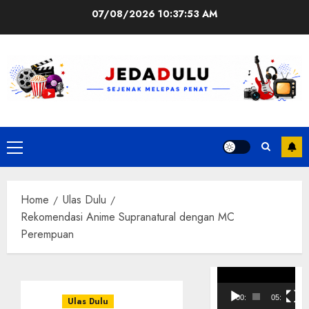
Skip
07/08/2026
10:37:54 AM
to
content
Primary
Menu
Home
Ulas Dulu
Rekomendasi Anime Supranatural dengan MC
Perempuan
Pemutar
Video
00:00
05:10
Ulas Dulu