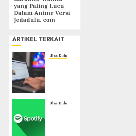
yang Paling Lucu
post:
Dalam Anime Versi
Jedadulu. com
ARTIKEL TERKAIT
Ulas Dulu
Ribuan
Blog
Blogspot
Mendadak
Dihapus
Google,
Blogger
Ulas Dulu
Hanya
Spotify
Punya
Tembus
Waktu
300
90 Hari
Juta