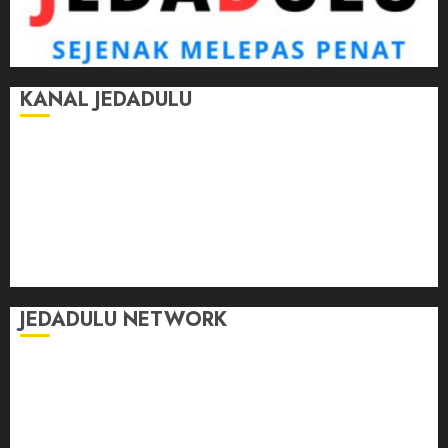
KANAL JEDADULU
Jalan-Jalan
Kasih Sayang
Momen
Selasar Pintar
Tontonan
Ulas Dulu
JEDADULU NETWORK
Publikasi Media
Gebrak.id
Borderjournal.id
Ruzkaindonesia.id