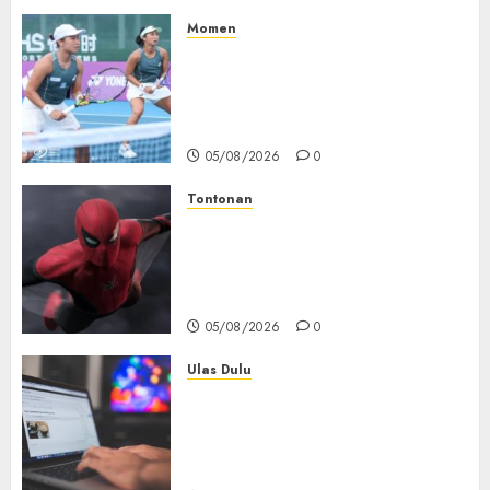
05/08/2026
0
Momen
Aldila Sutjiadi dan Janice Tjen
Hadapi Tantangan Berat di
WTA 1000 Toronto, Turun
dengan Pasangan Berbeda
05/08/2026
0
Tontonan
Spider-Man: Brand New Day
Tembus Rp18,8 Triliun dalam
6 Hari, Pecahkan Deretan
Rekor Film Box Office Dunia
05/08/2026
0
Ulas Dulu
Ribuan Blog Blogspot
Mendadak Dihapus Google,
Blogger Hanya Punya Waktu
90 Hari Selamatkan Data