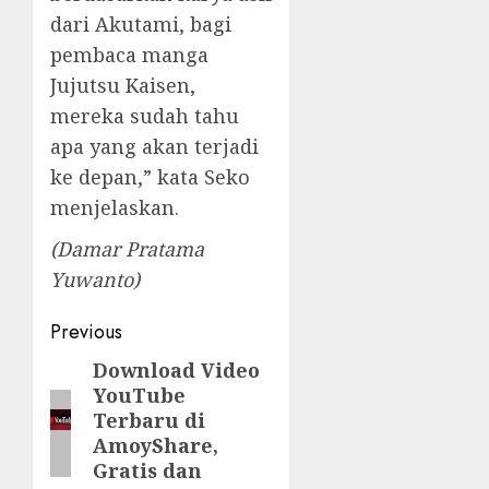
dari Akutami, bagi
pembaca manga
Jujutsu Kaisen,
mereka sudah tahu
apa yang akan terjadi
ke depan,” kata Seko
menjelaskan.
(Damar Pratama
Yuwanto)
Post
Previous
navigation
Download Video
Previous
YouTube
post:
Terbaru di
AmoyShare,
Gratis dan