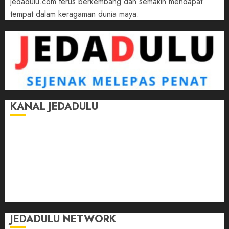
jedadulu.com terus berkembang dan semakin mendapat
tempat dalam keragaman dunia maya.
KANAL JEDADULU
Jalan-Jalan
Kasih Sayang
Momen
Selasar Pintar
Tontonan
Ulas Dulu
JEDADULU NETWORK