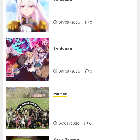
Chained Soldier Season 3
Resmi Diumumkan
09/08/2026
0
Tontonan
Destiny Unchain Online Resmi
Dapat Adaptasi Anime TV
09/08/2026
0
Momen
Daftar Juara Piala Presiden
2015-2026, Persebaya Akhiri
Dominasi Arema FC
07/08/2026
0
Kasih Sayang