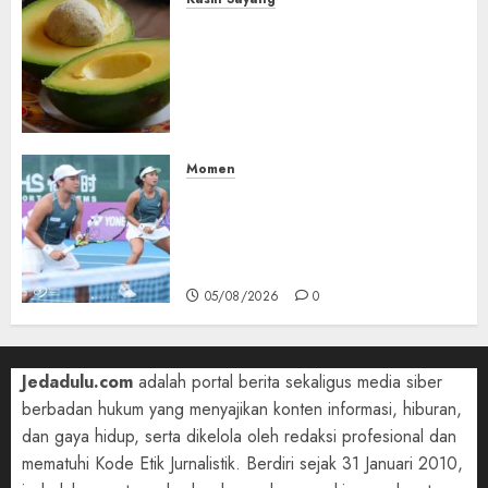
Studi Terbaru Ungkap
Manfaat Alpukat untuk
Jantung: Konsumsi Satu Buah
Sehari Bantu Perbaiki
Kolesterol
05/08/2026
0
Momen
Aldila Sutjiadi dan Janice Tjen
Hadapi Tantangan Berat di
WTA 1000 Toronto, Turun
dengan Pasangan Berbeda
05/08/2026
0
Jedadulu.com
adalah portal berita sekaligus media siber
berbadan hukum yang menyajikan konten informasi, hiburan,
dan gaya hidup, serta dikelola oleh redaksi profesional dan
mematuhi Kode Etik Jurnalistik. Berdiri sejak 31 Januari 2010,