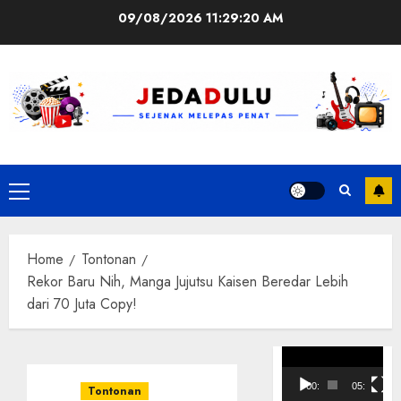
Skip
09/08/2026
11:29:21 AM
to
content
Primary
Menu
Home
Tontonan
Rekor Baru Nih, Manga Jujutsu Kaisen Beredar Lebih
dari 70 Juta Copy!
Pemutar
Video
00:00
05:10
Tontonan