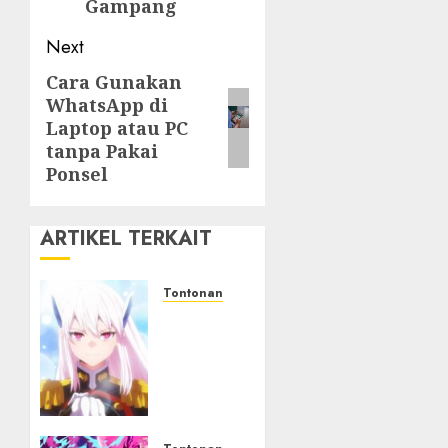
Gampang
Next
Cara Gunakan
Next
WhatsApp di
post:
Laptop atau PC
tanpa Pakai
Ponsel
ARTIKEL TERKAIT
Tontonan
Chained
Soldier
Season
3 Resmi
Diumumkan