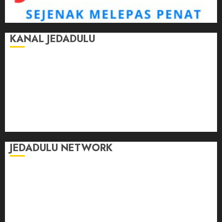
KANAL JEDADULU
Jalan-Jalan
Kasih Sayang
Momen
Selasar Pintar
Tontonan
Ulas Dulu
JEDADULU NETWORK
Publikasi Media
Gebrak.id
Borderjournal.id
Ruzkaindonesia.id