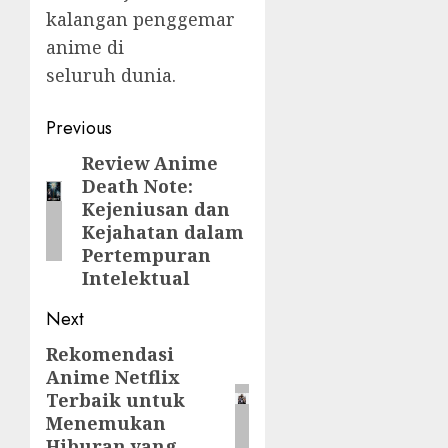
kalangan penggemar
anime di
seluruh dunia.
Post
Previous
navigation
Review Anime
Previous
Death Note:
post:
Kejeniusan dan
Kejahatan dalam
Pertempuran
Intelektual
Next
Rekomendasi
Next
Anime Netflix
post:
Terbaik untuk
Menemukan
Hiburan yang