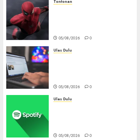
Tontonan
Spider-Man: Brand New Day
Tembus Rp18,8 Triliun dalam
6 Hari, Pecahkan Deretan
Rekor Film Box Office Dunia
05/08/2026
0
Ulas Dulu
Ribuan Blog Blogspot
Mendadak Dihapus Google,
Blogger Hanya Punya Waktu
90 Hari Selamatkan Data
05/08/2026
0
Ulas Dulu
Spotify Tembus 300 Juta
Pelanggan Premium,
Tinggalkan Apple Music Jauh
di Belakang
05/08/2026
0