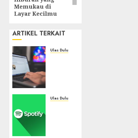
Memukau di
Layar Kecilmu
ARTIKEL TERKAIT
Ulas Dulu
Ribuan
Blog
Blogspot
Mendadak
Dihapus
Google,
Blogger
Ulas Dulu
Hanya
Spotify
Punya
Tembus
Waktu
300
90 Hari
Juta
Selamatkan
Pelanggan