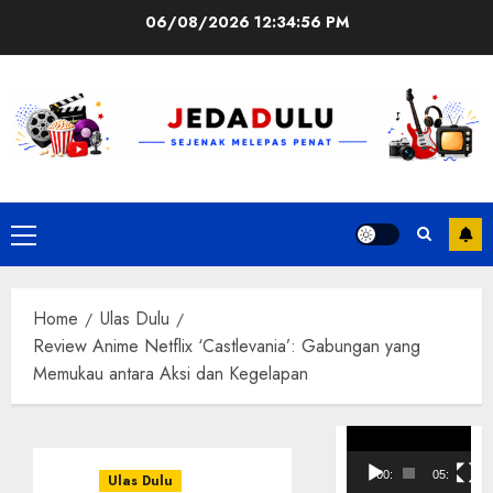
Skip
06/08/2026
12:34:57 PM
to
content
Primary
Menu
Home
Ulas Dulu
Review Anime Netflix ‘Castlevania’: Gabungan yang
Memukau antara Aksi dan Kegelapan
Pemutar
Video
00:00
05:10
Ulas Dulu