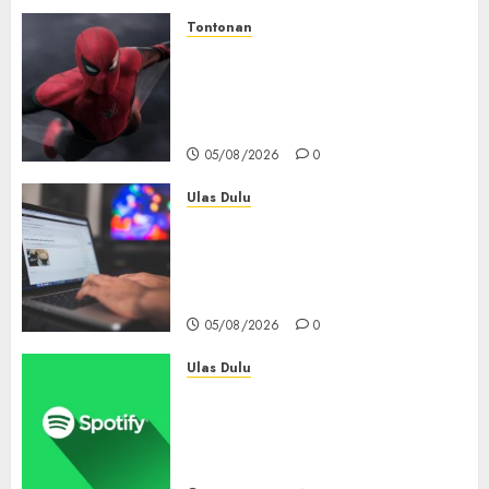
Tontonan
Spider-Man: Brand New Day
Tembus Rp18,8 Triliun dalam
6 Hari, Pecahkan Deretan
Rekor Film Box Office Dunia
05/08/2026
0
Ulas Dulu
Ribuan Blog Blogspot
Mendadak Dihapus Google,
Blogger Hanya Punya Waktu
90 Hari Selamatkan Data
05/08/2026
0
Ulas Dulu
Spotify Tembus 300 Juta
Pelanggan Premium,
Tinggalkan Apple Music Jauh
di Belakang