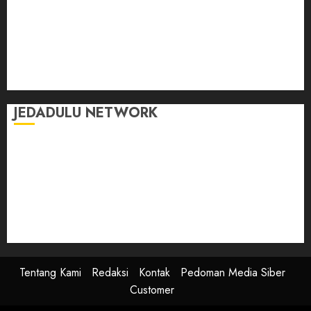
Kasih Sayang
Momen
Selasar Pintar
Tontonan
Ulas Dulu
JEDADULU NETWORK
Publikasi Media
Gebrak.id
Borderjournal.id
Ruzkaindonesia.id
Motoresto.id
Sajada.id
Tentang Kami
Redaksi
Kontak
Pedoman Media Siber
Customer