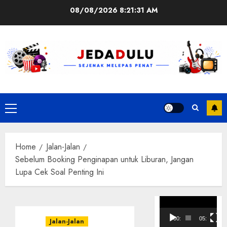
Skip
08/08/2026
8:21:32 AM
to
content
Primary
Menu
Home
Jalan-Jalan
Sebelum Booking Penginapan untuk Liburan, Jangan
Lupa Cek Soal Penting Ini
Pemutar
Video
00:00
05:10
Jalan-Jalan