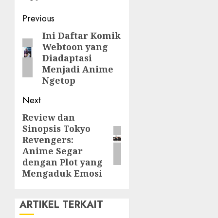
Post
Previous
navigation
Ini Daftar Komik
Previous
Webtoon yang
post:
Diadaptasi
Menjadi Anime
Ngetop
Next
Review dan
Next
Sinopsis Tokyo
post:
Revengers:
Anime Segar
dengan Plot yang
Mengaduk Emosi
ARTIKEL TERKAIT