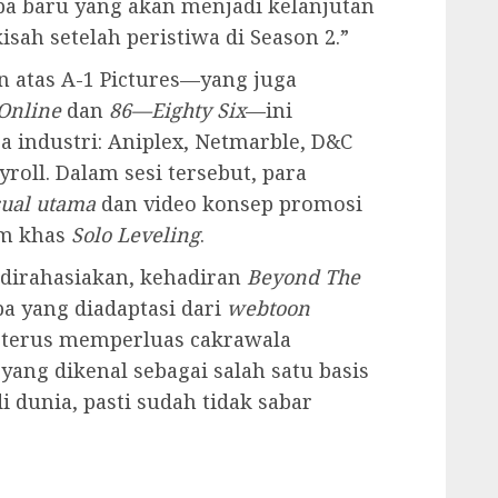
rba baru yang akan menjadi kelanjutan
isah setelah peristiwa di Season 2.”
n atas A-1 Pictures—yang juga
Online
dan
86—Eighty Six
—ini
a industri: Aniplex, Netmarble, D&C
oll. Dalam sesi tersebut, para
sual utama
dan video konsep promosi
am khas
Solo Leveling
.
 dirahasiakan, kehadiran
Beyond The
 yang diadaptasi dari
webtoon
 terus memperluas cakrawala
yang dikenal sebagai salah satu basis
i dunia, pasti sudah tidak sabar