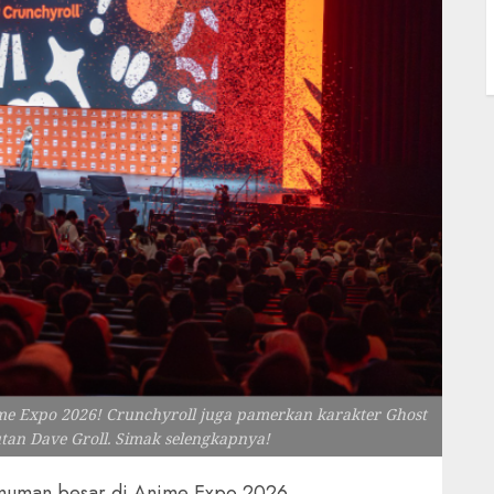
me Expo 2026! Crunchyroll juga pamerkan karakter Ghost
tan Dave Groll. Simak selengkapnya!
muman besar di Anime Expo 2026,