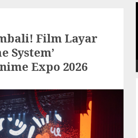
P
V
mbali! Film Layar
e System’
nime Expo 2026