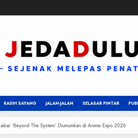
KASIH SAYANG
JALAN-JALAN
SELASAR PINTAR
PUB
r Lebar ‘Beyond The System’ Diumumkan di Anime Expo 2026