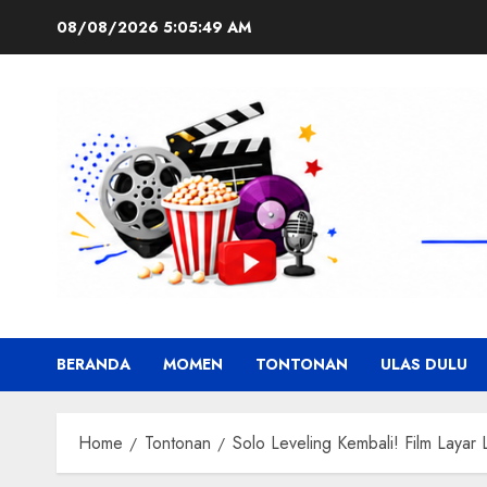
Skip
08/08/2026
5:05:50 AM
to
content
BERANDA
MOMEN
TONTONAN
ULAS DULU
Home
Tontonan
Solo Leveling Kembali! Film Laya