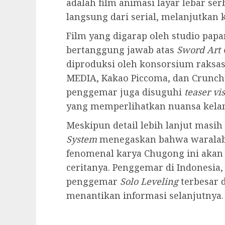
adalah film animasi layar lebar se
langsung dari serial, melanjutkan k
Film yang digarap oleh studio papa
bertanggung jawab atas
Sword Art 
diproduksi oleh konsorsium raksas
MEDIA, Kakao Piccoma, dan Crunchyr
penggemar juga disuguhi
teaser vi
yang memperlihatkan nuansa kel
Meskipun detail lebih lanjut masih
System
menegaskan bahwa waralaba
fenomenal karya Chugong ini akan
ceritanya. Penggemar di Indonesia, 
penggemar
Solo Leveling
terbesar d
menantikan informasi selanjutnya.