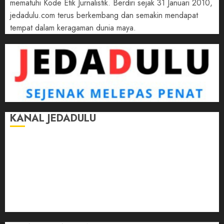
mematuhi Kode Etik Jurnalistik. Berdiri sejak 31 Januari 2010,
jedadulu.com terus berkembang dan semakin mendapat
tempat dalam keragaman dunia maya.
KANAL JEDADULU
Jalan-Jalan
Kasih Sayang
Momen
Selasar Pintar
Tontonan
Ulas Dulu