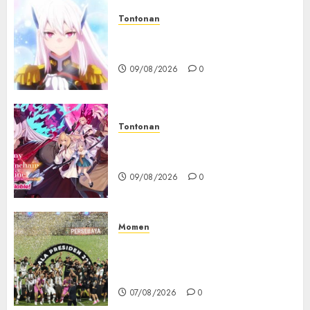
Tontonan
Chained Soldier Season 3
Resmi Diumumkan
09/08/2026
0
Tontonan
Destiny Unchain Online Resmi
Dapat Adaptasi Anime TV
09/08/2026
0
Momen
Daftar Juara Piala Presiden
2015-2026, Persebaya Akhiri
Dominasi Arema FC
07/08/2026
0