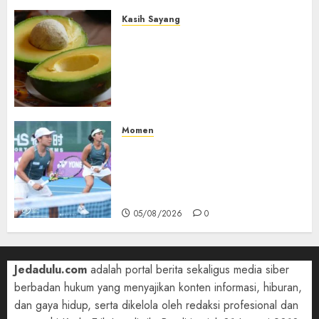
Kasih Sayang
Studi Terbaru Ungkap
Manfaat Alpukat untuk
Jantung: Konsumsi Satu Buah
Sehari Bantu Perbaiki
Kolesterol
05/08/2026
0
Momen
Aldila Sutjiadi dan Janice Tjen
Hadapi Tantangan Berat di
WTA 1000 Toronto, Turun
dengan Pasangan Berbeda
05/08/2026
0
Jedadulu.com
adalah portal berita sekaligus media siber
berbadan hukum yang menyajikan konten informasi, hiburan,
dan gaya hidup, serta dikelola oleh redaksi profesional dan