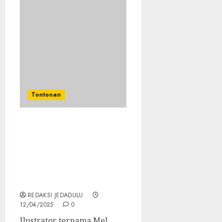
Tontonan
Ilustrator Mel Kishida
Kecewa Tanda
Tangannya Dijual
Penggemar Secara
Online Seharga Rp 28
Juta!
REDAKSI JEDADULU
12/04/2025
0
Ilustrator ternama Mel