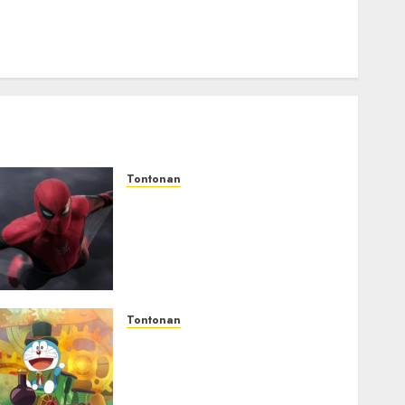
Tontonan
Spider-Man: Brand New Day
Tembus Rp18,8 Triliun
dalam 6 Hari, Pecahkan
Deretan Rekor Film Box
Office Dunia
05/08/2026
0
Tontonan
Bukan Mesin Waktu Biasa!
Di Film 2027, Doraemon
Bawa Nobita ke London Era
Ratu Victoria