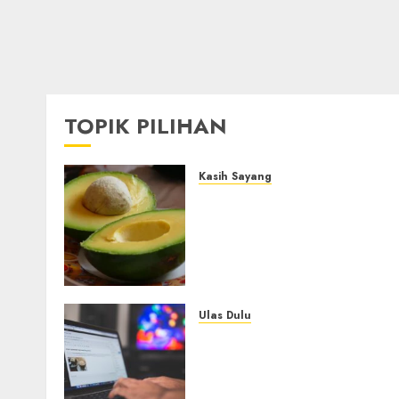
TOPIK PILIHAN
Kasih Sayang
Studi Terbaru Ungkap
Manfaat Alpukat untuk
Jantung: Konsumsi Satu
Buah Sehari Bantu Perbaik
Kolesterol
05/08/2026
0
Ulas Dulu
Ribuan Blog Blogspot
Mendadak Dihapus Google
Blogger Hanya Punya
Waktu 90 Hari Selamatkan