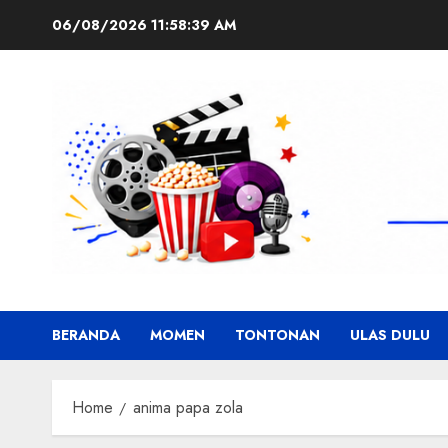
Skip
06/08/2026
11:58:39 AM
to
content
BERANDA
MOMEN
TONTONAN
ULAS DULU
Home
anima papa zola