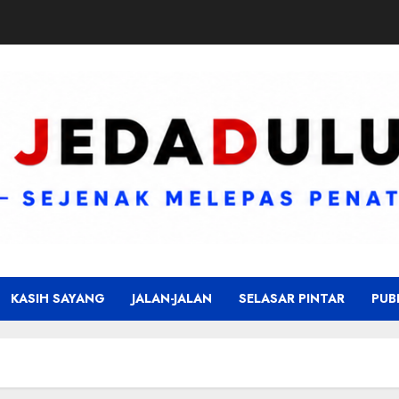
KASIH SAYANG
JALAN-JALAN
SELASAR PINTAR
PUB