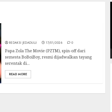
P
V
Papa Zola Kalahkan BoBoiBoy: Spin-Off
Animasi Ini Cetak Rekor Baru di Asia!
REDAKSI JEDADULU
17/01/2026
0
Papa Zola The Movie (PZTM), spin-off dari
semesta BoBoiBoy, resmi dijadwalkan tayang
serentak di...
READ MORE