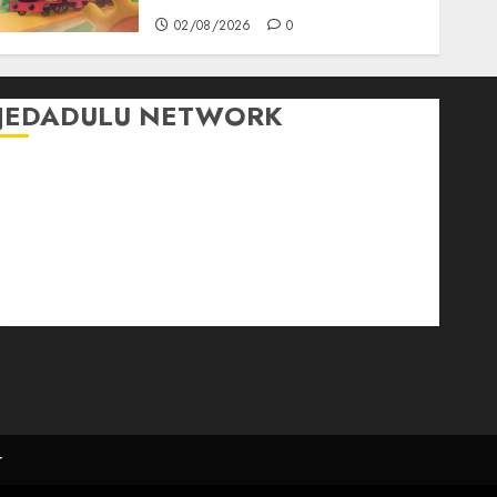
02/08/2026
0
JEDADULU NETWORK
Publikasi Media
Gebrak.id
Borderjournal.id
Ruzkaindonesia.id
Motoresto.id
Sajada.id
r