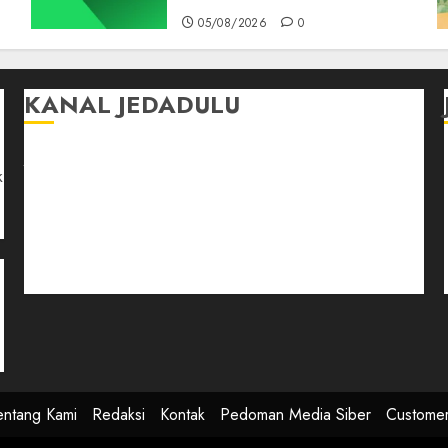
05/08/2026
0
KANAL JEDADULU
Jalan-Jalan
k
Kasih Sayang
Momen
Selasar Pintar
Tontonan
Ulas Dulu
entang Kami
Redaksi
Kontak
Pedoman Media Siber
Custome