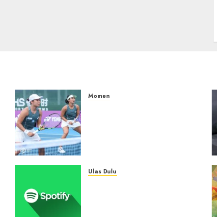
Momen
Aldila Sutjiadi dan Janice
Tjen Hadapi Tantangan
Berat di WTA 1000 Toronto,
i
Turun dengan Pasangan
Berbeda
05/08/2026
0
Ulas Dulu
Spotify Tembus 300 Juta
,
Pelanggan Premium,
Tinggalkan Apple Music
Jauh di Belakang