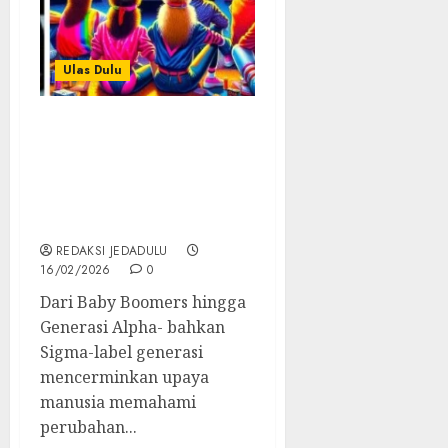
Ulas Dulu
Dari Baby Boomers
hingga Generasi Sigma:
Siapa Mereka dan
Kenapa Disebut Paling
Berbeda?
REDAKSI JEDADULU
16/02/2026
0
Dari Baby Boomers hingga
Generasi Alpha- bahkan
Sigma-label generasi
mencerminkan upaya
manusia memahami
perubahan...