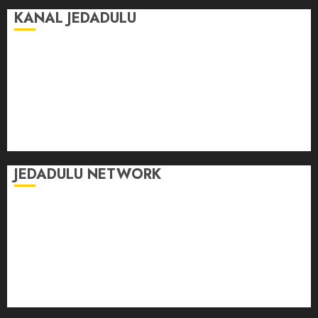
KANAL JEDADULU
Jalan-Jalan
Kasih Sayang
Momen
Selasar Pintar
Tontonan
Ulas Dulu
JEDADULU NETWORK
Publikasi Media
Gebrak.id
Borderjournal.id
Ruzkaindonesia.id
Motoresto.id
Sajada.id