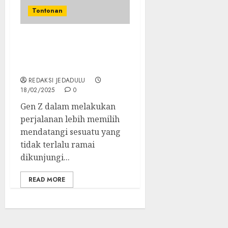
Tontonan
3 Tipe Perjalanan
Destinasi Gen Z, Ternyata
tak Butuh Lokasi Ngetop
REDAKSI JEDADULU
18/02/2025
0
Gen Z dalam melakukan
perjalanan lebih memilih
mendatangi sesuatu yang
tidak terlalu ramai
dikunjungi...
READ MORE