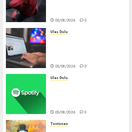
6 Hari, Pecahkan Deretan
Rekor Film Box Office Dunia
05/08/2026
0
Ulas Dulu
Ribuan Blog Blogspot
Mendadak Dihapus Google,
Blogger Hanya Punya Waktu
90 Hari Selamatkan Data
05/08/2026
0
Ulas Dulu
Spotify Tembus 300 Juta
Pelanggan Premium,
Tinggalkan Apple Music Jauh
di Belakang
05/08/2026
0
Tontonan
Bukan Mesin Waktu Biasa! Di