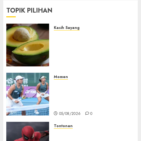
TOPIK PILIHAN
Kasih Sayang
Studi Terbaru Ungkap
Manfaat Alpukat untuk
Jantung: Konsumsi Satu Buah
Sehari Bantu Perbaiki
Kolesterol
05/08/2026
0
Momen
Aldila Sutjiadi dan Janice Tjen
Hadapi Tantangan Berat di
WTA 1000 Toronto, Turun
dengan Pasangan Berbeda
05/08/2026
0
Tontonan
Spider-Man: Brand New Day
Tembus Rp18,8 Triliun dalam