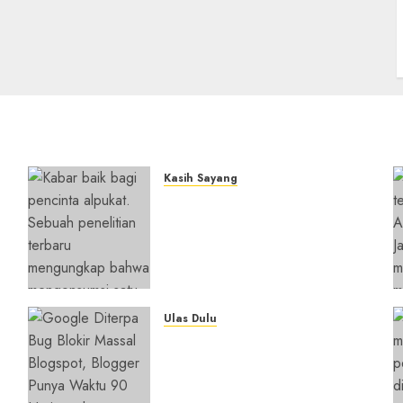
Kasih Sayang
Studi Terbaru Ungkap
n
Manfaat Alpukat untuk
i
Jantung: Konsumsi Satu
Buah Sehari Bantu Perbaiki
Kolesterol
05/08/2026
0
Ulas Dulu
y
Ribuan Blog Blogspot
Mendadak Dihapus Google,
Blogger Hanya Punya
Waktu 90 Hari Selamatkan