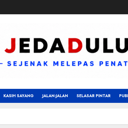
KASIH SAYANG
JALAN-JALAN
SELASAR PINTAR
PUB