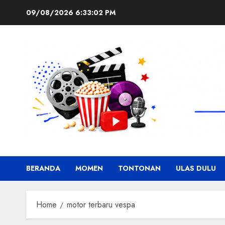
Skip
09/08/2026
6:33:03 PM
to
content
BERANDA
MOMEN
TONTONAN
ULAS DULU
Home
motor terbaru vespa