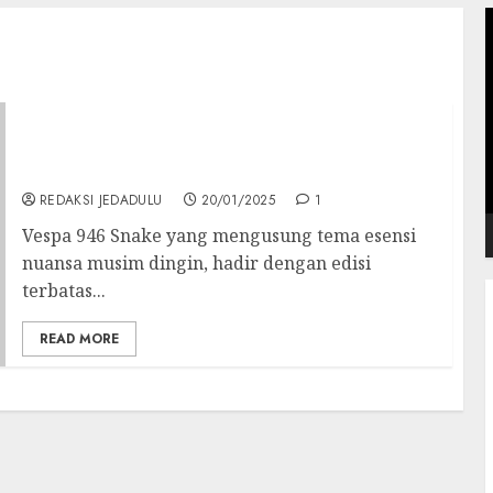
P
V
Vespa 946 Snake: Varian Terbatas Vespa,
Hanya Diproduksi 888 Unit, Tetap Hadir di
Indonesia
REDAKSI JEDADULU
20/01/2025
1
Vespa 946 Snake yang mengusung tema esensi
nuansa musim dingin, hadir dengan edisi
terbatas...
READ MORE