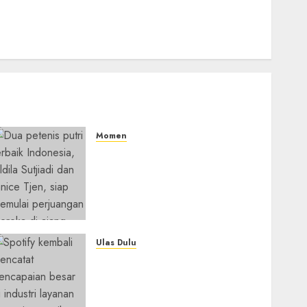
Momen
Aldila Sutjiadi dan Janice
Tjen Hadapi Tantangan
Berat di WTA 1000 Toronto,
Turun dengan Pasangan
Berbeda
05/08/2026
0
Ulas Dulu
Spotify Tembus 300 Juta
Pelanggan Premium,
Tinggalkan Apple Music
Jauh di Belakang