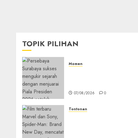
TOPIK PILIHAN
Momen
Daftar Juara Piala Preside
2015-2026, Persebaya Akhir
Dominasi Arema FC
07/08/2026
0
Tontonan
Spider-Man: Brand New Da
Tembus Rp18,8 Triliun
dalam 6 Hari, Pecahkan
Deretan Rekor Film Box