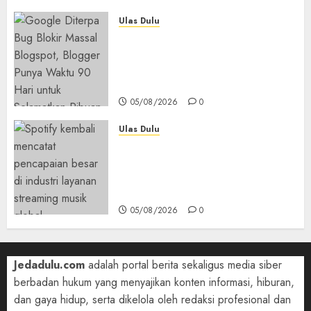
Ulas Dulu
Ribuan Blog Blogspot
Mendadak Dihapus Google,
Blogger Hanya Punya Waktu
90 Hari Selamatkan Data
05/08/2026
0
Ulas Dulu
Spotify Tembus 300 Juta
Pelanggan Premium,
Tinggalkan Apple Music Jauh
di Belakang
05/08/2026
0
Jedadulu.com
adalah portal berita sekaligus media siber
berbadan hukum yang menyajikan konten informasi, hiburan,
dan gaya hidup, serta dikelola oleh redaksi profesional dan