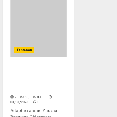
Tontonan
Anime Yuusha Party wo
Oidasareta Kiyoubinbou
Diadaptasi Jadi Anime:
Petualangan Mantan
Anggota Party Pahlawan
REDAKSI JEDADULU
03/03/2025
0
Adaptasi anime Yuusha
Party wo Oidasareta