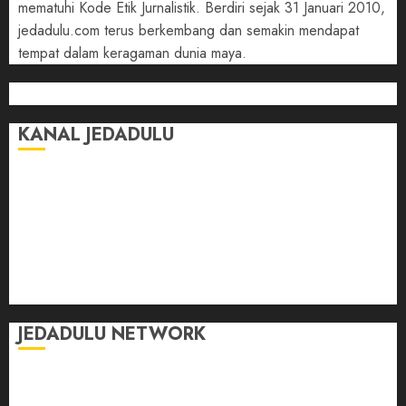
mematuhi Kode Etik Jurnalistik. Berdiri sejak 31 Januari 2010,
jedadulu.com terus berkembang dan semakin mendapat
tempat dalam keragaman dunia maya.
KANAL JEDADULU
Jalan-Jalan
Kasih Sayang
Momen
Selasar Pintar
Tontonan
Ulas Dulu
JEDADULU NETWORK
Publikasi Media
Gebrak.id