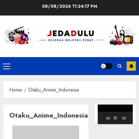
Skip
08/08/2026
11:24:17 PM
to
content
Primary
Menu
Home
Otaku_Anime_Indonesia
Pemutar
Otaku_Anime_Indonesia
Video
00:00
05:10