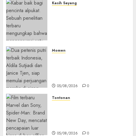
Kasih Sayang
Studi Terbaru Ungkap
Manfaat Alpukat untuk
Jantung: Konsumsi Satu Buah
Sehari Bantu Perbaiki
Kolesterol
05/08/2026
0
Momen
Aldila Sutjiadi dan Janice Tjen
Hadapi Tantangan Berat di
WTA 1000 Toronto, Turun
dengan Pasangan Berbeda
05/08/2026
0
Tontonan
Spider-Man: Brand New Day
Tembus Rp18,8 Triliun dalam
6 Hari, Pecahkan Deretan
Rekor Film Box Office Dunia
05/08/2026
0