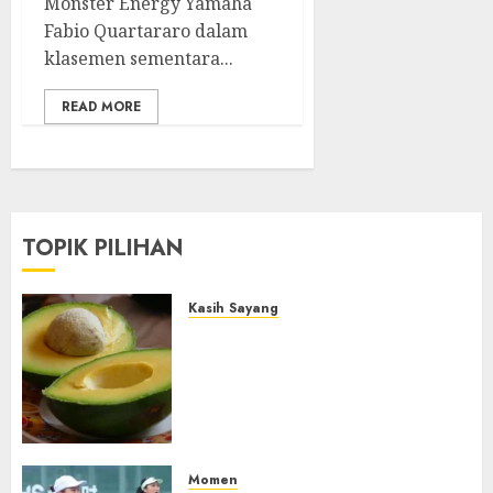
Monster Energy Yamaha
Fabio Quartararo dalam
klasemen sementara...
READ MORE
TOPIK PILIHAN
Kasih Sayang
Studi Terbaru Ungkap
Manfaat Alpukat untuk
Jantung: Konsumsi Satu Buah
Sehari Bantu Perbaiki
Kolesterol
05/08/2026
0
Momen