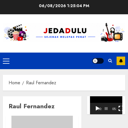
Skip
06/08/2026
1:25:04 PM
to
content
Primary
Menu
Home
Raul Fernandez
Pemutar
Raul Fernandez
Video
00:00
05:10