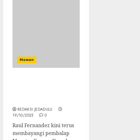
Momen
Juara di GP Australia
2025, Raul Fernandez Kini
Tempati Posisi 10
Klasemen MotoGP
REDAKSI JEDADULU
19/10/2025
0
Raul Fernandez kini terus
membayangi pembalap