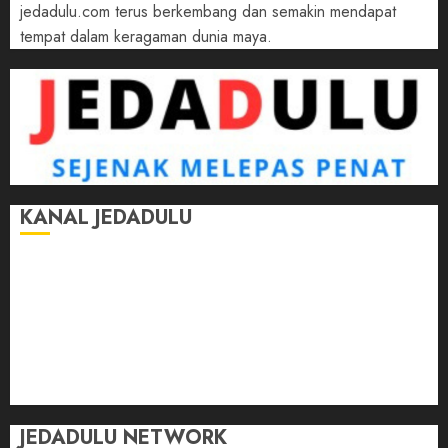
jedadulu.com terus berkembang dan semakin mendapat
tempat dalam keragaman dunia maya.
KANAL JEDADULU
Jalan-Jalan
Kasih Sayang
Momen
Selasar Pintar
Tontonan
Ulas Dulu
JEDADULU NETWORK