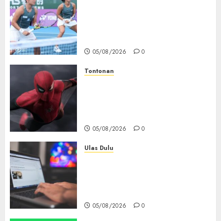
Aldila Sutjiadi dan Janice Tjen
Hadapi Tantangan Berat di
WTA 1000 Toronto, Turun
dengan Pasangan Berbeda
05/08/2026
0
Tontonan
Spider-Man: Brand New Day
Tembus Rp18,8 Triliun dalam
6 Hari, Pecahkan Deretan
Rekor Film Box Office Dunia
05/08/2026
0
Ulas Dulu
Ribuan Blog Blogspot
Mendadak Dihapus Google,
Blogger Hanya Punya Waktu
90 Hari Selamatkan Data
05/08/2026
0