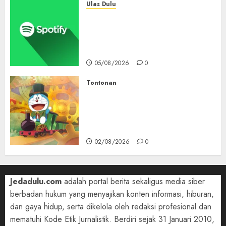
Ulas Dulu
Spotify Tembus 300 Juta
Pelanggan Premium,
Tinggalkan Apple Music Jauh
di Belakang
05/08/2026
0
Tontonan
Bukan Mesin Waktu Biasa! Di
Film 2027, Doraemon Bawa
Nobita ke London Era Ratu
Victoria
02/08/2026
0
Jedadulu.com
adalah portal berita sekaligus media siber
berbadan hukum yang menyajikan konten informasi, hiburan,
dan gaya hidup, serta dikelola oleh redaksi profesional dan
mematuhi Kode Etik Jurnalistik. Berdiri sejak 31 Januari 2010,