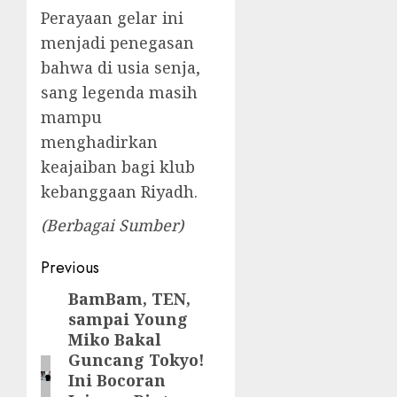
Perayaan gelar ini
menjadi penegasan
bahwa di usia senja,
sang legenda masih
mampu
menghadirkan
keajaiban bagi klub
kebanggaan Riyadh.
(Berbagai Sumber)
Post
Previous
navigation
BamBam, TEN,
Previous
sampai Young
post:
Miko Bakal
Guncang Tokyo!
Ini Bocoran