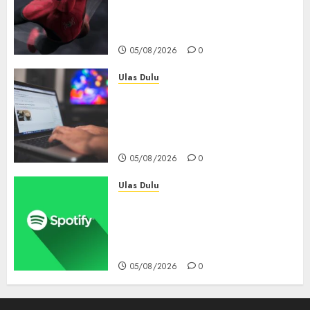
Tembus Rp18,8 Triliun dalam
6 Hari, Pecahkan Deretan
Rekor Film Box Office Dunia
05/08/2026
0
Ulas Dulu
Ribuan Blog Blogspot
Mendadak Dihapus Google,
Blogger Hanya Punya Waktu
90 Hari Selamatkan Data
05/08/2026
0
Ulas Dulu
Spotify Tembus 300 Juta
Pelanggan Premium,
Tinggalkan Apple Music Jauh
di Belakang
05/08/2026
0