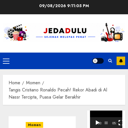
Skip
09/08/2026
9:11:06 PM
to
content
Primary
Menu
Home
Momen
Tangis Cristiano Ronaldo Pecah! Rekor Abadi di Al
Nassr Tercipta, Puasa Gelar Berakhir
Pemutar
Video
00:00
05:10
Momen