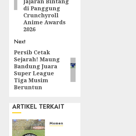
Jajaran Bintang
di Panggung
Crunchyroll
Anime Awards
2026
Next
Persib Cetak
Next
Sejarah! Maung
post:
Bandung Juara
Super League
Tiga Musim
Beruntun
ARTIKEL TERKAIT
Momen
Daftar