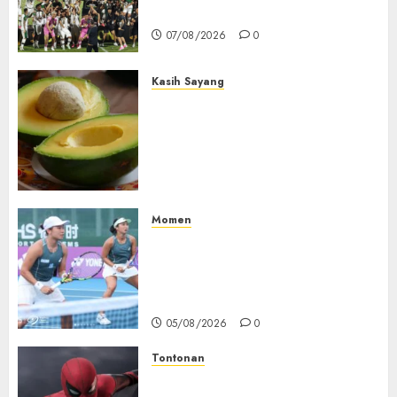
Dominasi Arema FC
07/08/2026
0
05/08/2026
0
Kasih Sayang
Studi Terbaru Ungkap
Manfaat Alpukat untuk
Jantung: Konsumsi Satu Buah
Sehari Bantu Perbaiki
Kolesterol
05/08/2026
0
Momen
Aldila Sutjiadi dan Janice Tjen
Hadapi Tantangan Berat di
WTA 1000 Toronto, Turun
dengan Pasangan Berbeda
05/08/2026
0
Tontonan
Spider-Man: Brand New Day