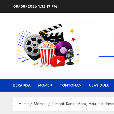
Skip
08/08/2026
1:32:19 PM
to
content
BERANDA
MOMEN
TONTONAN
ULAS DULU
Home
Momen
Tempati Kantor Baru, Asuransi Ram