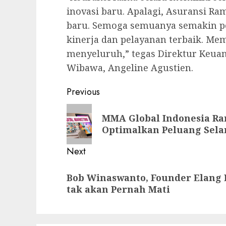
inovasi baru. Apalagi, Asuransi R
baru. Semoga semuanya semakin p
kinerja dan pelayanan terbaik. Mem
menyeluruh,” tegas Direktur Keua
Wibawa, Angeline Agustien.
Post
Previous
navigation
Previous
MMA Global Indonesia Ra
post:
Optimalkan Peluang Sel
Next
Next
Bob Winaswanto, Founder Elang Lo
post:
tak akan Pernah Mati