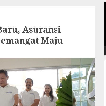
P
V
Baru, Asuransi
Semangat Maju