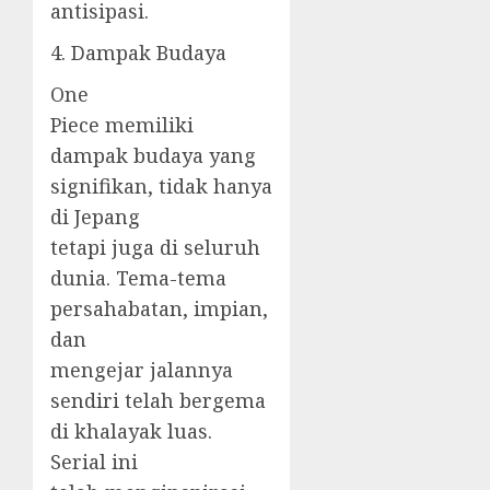
antisipasi.
4. Dampak Budaya
One
Piece memiliki
dampak budaya yang
signifikan, tidak hanya
di Jepang
tetapi juga di seluruh
dunia. Tema-tema
persahabatan, impian,
dan
mengejar jalannya
sendiri telah bergema
di khalayak luas.
Serial ini