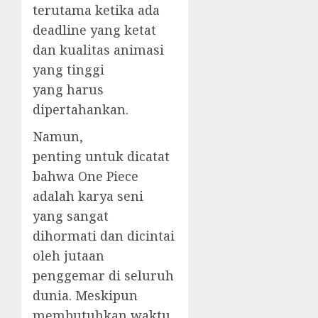
terutama ketika ada
deadline yang ketat
dan kualitas animasi
yang tinggi
yang harus
dipertahankan.
Namun,
penting untuk dicatat
bahwa One Piece
adalah karya seni
yang sangat
dihormati dan dicintai
oleh jutaan
penggemar di seluruh
dunia. Meskipun
membutuhkan waktu