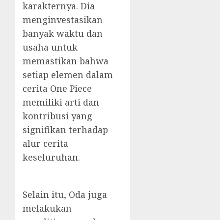
karakternya. Dia
menginvestasikan
banyak waktu dan
usaha untuk
memastikan bahwa
setiap elemen dalam
cerita One Piece
memiliki arti dan
kontribusi yang
signifikan terhadap
alur cerita
keseluruhan.
Selain itu, Oda juga
melakukan