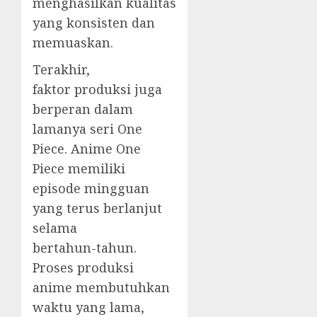
menghasilkan kualitas
yang konsisten dan
memuaskan.
Terakhir,
faktor produksi juga
berperan dalam
lamanya seri One
Piece. Anime One
Piece memiliki
episode mingguan
yang terus berlanjut
selama
bertahun-tahun.
Proses produksi
anime membutuhkan
waktu yang lama,