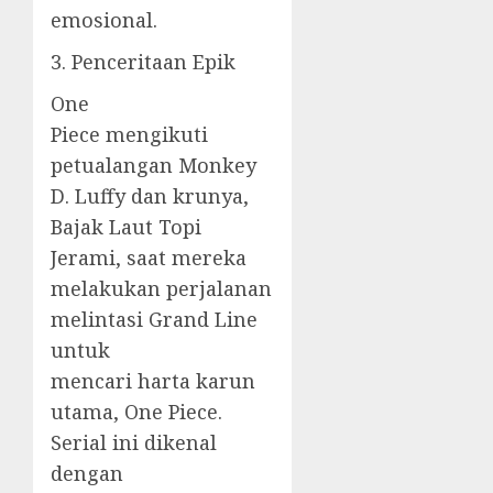
emosional.
3. Penceritaan Epik
One
Piece mengikuti
petualangan Monkey
D. Luffy dan krunya,
Bajak Laut Topi
Jerami, saat mereka
melakukan perjalanan
melintasi Grand Line
untuk
mencari harta karun
utama, One Piece.
Serial ini dikenal
dengan