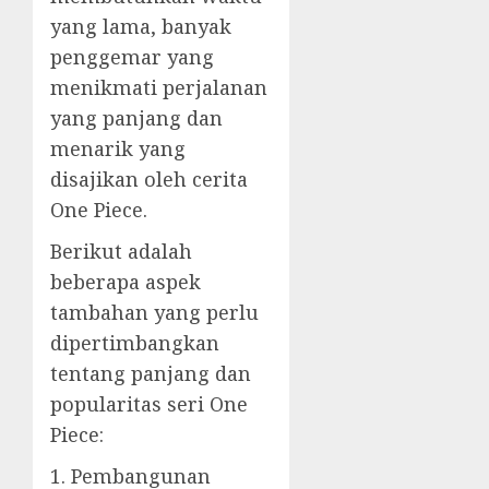
yang lama, banyak
penggemar yang
menikmati perjalanan
yang panjang dan
menarik yang
disajikan oleh cerita
One Piece.
Berikut adalah
beberapa aspek
tambahan yang perlu
dipertimbangkan
tentang panjang dan
popularitas seri One
Piece:
1. Pembangunan