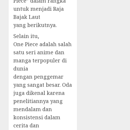
Piece” dalam rangka
untuk menjadi Raja
Bajak Laut
yang berikutnya.
Selain itu,
One Piece adalah salah
satu seri anime dan
manga terpopuler di
dunia
dengan penggemar
yang sangat besar. Oda
juga dikenal karena
penelitiannya yang
mendalam dan
konsistensi dalam
cerita dan