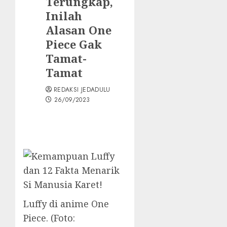
Terungkap,
Inilah
Alasan One
Piece Gak
Tamat-
Tamat
REDAKSI JEDADULU
26/09/2023
Luffy di anime One
Piece. (Foto: