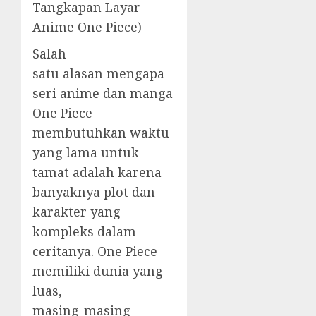
Tangkapan Layar
Anime One Piece)
Salah
satu alasan mengapa
seri anime dan manga
One Piece
membutuhkan waktu
yang lama untuk
tamat adalah karena
banyaknya plot dan
karakter yang
kompleks dalam
ceritanya. One Piece
memiliki dunia yang
luas,
masing-masing