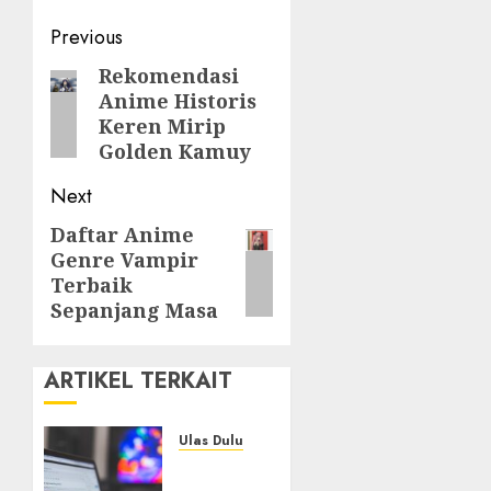
Post
Previous
navigation
Rekomendasi
Previous
Anime Historis
post:
Keren Mirip
Golden Kamuy
Next
Daftar Anime
Next
Genre Vampir
post:
Terbaik
Sepanjang Masa
ARTIKEL TERKAIT
Ulas Dulu
Ribuan