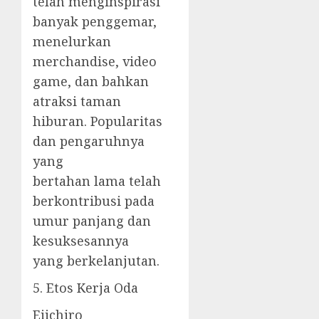
telah menginspirasi
banyak penggemar,
menelurkan
merchandise, video
game, dan bahkan
atraksi taman
hiburan. Popularitas
dan pengaruhnya
yang
bertahan lama telah
berkontribusi pada
umur panjang dan
kesuksesannya
yang berkelanjutan.
5. Etos Kerja Oda
Eiichiro