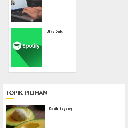
Blog
Blogspot
Mendadak
Dihapus
Google,
Blogger
Ulas Dulu
Hanya
Spotify
Punya
Tembus
Waktu
300
90 Hari
Juta
Selamatkan
Pelanggan
Data
Premium,
Tinggalkan
Apple
05/08/2026
0
Music
TOPIK PILIHAN
Jauh di
Belakang
Kasih Sayang
05/08/2026
Studi Terbaru Ungkap
0
Manfaat Alpukat untuk