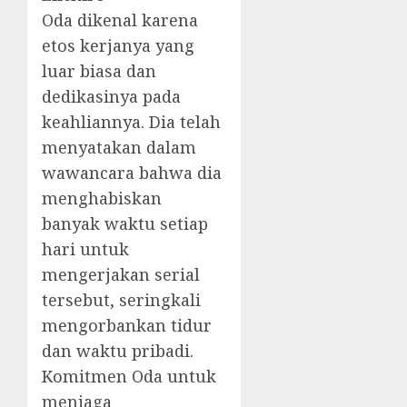
Oda dikenal karena
etos kerjanya yang
luar biasa dan
dedikasinya pada
keahliannya. Dia telah
menyatakan dalam
wawancara bahwa dia
menghabiskan
banyak waktu setiap
hari untuk
mengerjakan serial
tersebut, seringkali
mengorbankan tidur
dan waktu pribadi.
Komitmen Oda untuk
menjaga