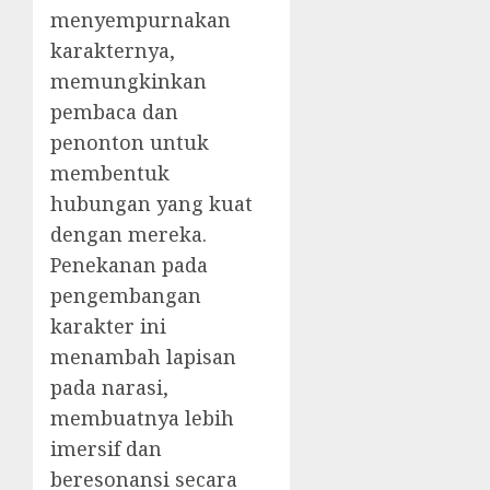
menyempurnakan
karakternya,
memungkinkan
pembaca dan
penonton untuk
membentuk
hubungan yang kuat
dengan mereka.
Penekanan pada
pengembangan
karakter ini
menambah lapisan
pada narasi,
membuatnya lebih
imersif dan
beresonansi secara