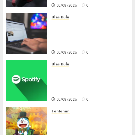
05/08/2026
0
Ulas Dulu
Ribuan Blog Blogspot
Mendadak Dihapus Google,
Blogger Hanya Punya Waktu
90 Hari Selamatkan Data
05/08/2026
0
Ulas Dulu
Spotify Tembus 300 Juta
Pelanggan Premium,
Tinggalkan Apple Music Jauh
di Belakang
05/08/2026
0
Tontonan
Bukan Mesin Waktu Biasa! Di
Film 2027, Doraemon Bawa
Nobita ke London Era Ratu