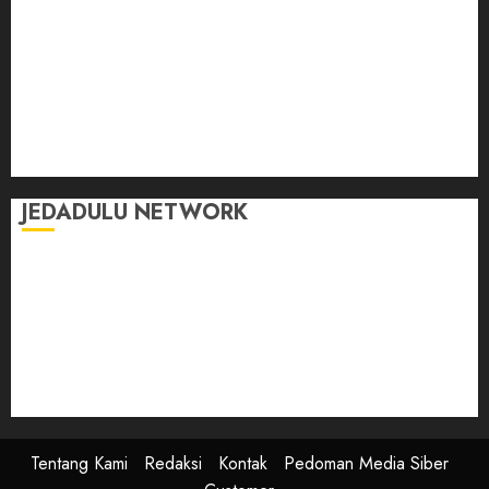
Jalan-Jalan
Kasih Sayang
Momen
Selasar Pintar
Tontonan
Ulas Dulu
JEDADULU NETWORK
Publikasi Media
Gebrak.id
Borderjournal.id
Ruzkaindonesia.id
Motoresto.id
Sajada.id
Tentang Kami
Redaksi
Kontak
Pedoman Media Siber