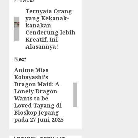
Post
Previous
navigation
Ternyata Orang
Previous
yang Kekanak-
post:
kanakan
Cenderung lebih
Kreatif, Ini
Alasannya!
Next
Anime Miss
Next
Kobayashi’s
post:
Dragon Maid: A
Lonely Dragon
Wants to be
Loved Tayang di
Bioskop Jepang
pada 27 Juni 2025