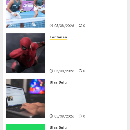
Hadapi Tantangan Berat di
WTA 1000 Toronto, Turun
dengan Pasangan Berbeda
05/08/2026
0
Tontonan
Spider-Man: Brand New Day
Tembus Rp18,8 Triliun dalam
6 Hari, Pecahkan Deretan
Rekor Film Box Office Dunia
05/08/2026
0
Ulas Dulu
Ribuan Blog Blogspot
Mendadak Dihapus Google,
Blogger Hanya Punya Waktu
90 Hari Selamatkan Data
05/08/2026
0
Ulas Dulu