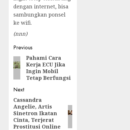
dengan internet, bisa
sambungkan ponsel
ke wifi.
(nnn)
Post
Previous
navigation
Pahami Cara
Previous
Kerja ECU Jika
post:
Ingin Mobil
Tetap Berfungsi
Next
Cassandra
Next
Angelie, Artis
post:
Sinetron Ikatan
Cinta, Terjerat
Prostitusi Online