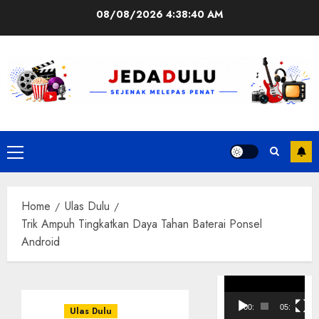
Skip
08/08/2026
4:38:41 AM
to
content
Primary
Menu
Home
Ulas Dulu
Trik Ampuh Tingkatkan Daya Tahan Baterai Ponsel
Android
Pemutar
Video
00:00
05:10
Ulas Dulu