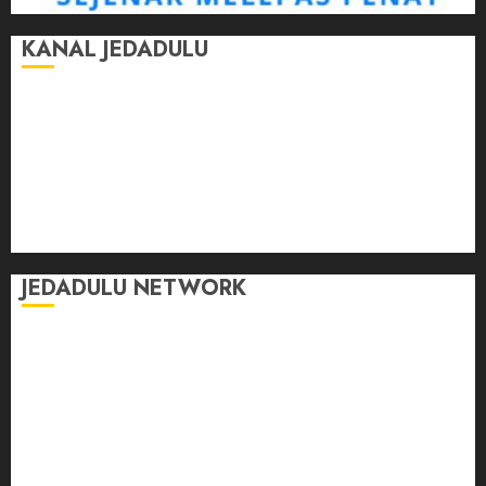
KANAL JEDADULU
Jalan-Jalan
Kasih Sayang
Momen
Selasar Pintar
Tontonan
Ulas Dulu
JEDADULU NETWORK
Publikasi Media
Gebrak.id
Borderjournal.id
Ruzkaindonesia.id
Motoresto.id
Sajada.id