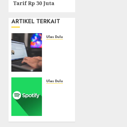
Tarif Rp 30 Juta
ARTIKEL TERKAIT
Ulas Dulu
Ribuan
Blog
Blogspot
Mendadak
Dihapus
Google,
Blogger
Ulas Dulu
Hanya
Spotify
Punya
Tembus
Waktu
300
90 Hari
Juta
Selamatkan
Pelanggan
Data
Premium,
Tinggalkan