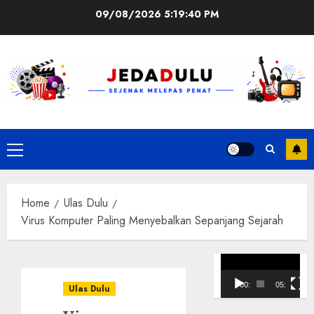
Skip
09/08/2026
5:19:41 PM
to
content
Primary
Menu
Home
Ulas Dulu
Virus Komputer Paling Menyebalkan Sepanjang Sejarah
Pemutar
Video
00:00
05:10
Ulas Dulu