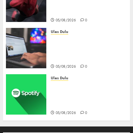
6 Hari, Pecahkan Deretan
Rekor Film Box Office Dunia
05/08/2026
0
Ulas Dulu
Ribuan Blog Blogspot
Mendadak Dihapus Google,
Blogger Hanya Punya Waktu
90 Hari Selamatkan Data
05/08/2026
0
Ulas Dulu
Spotify Tembus 300 Juta
Pelanggan Premium,
Tinggalkan Apple Music Jauh
di Belakang
05/08/2026
0