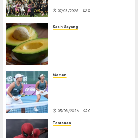
Dominasi Arema FC
07/08/2026
0
Kasih Sayang
Studi Terbaru Ungkap
Manfaat Alpukat untuk
Jantung: Konsumsi Satu Buah
Sehari Bantu Perbaiki
Kolesterol
05/08/2026
0
Momen
Aldila Sutjiadi dan Janice Tjen
Hadapi Tantangan Berat di
WTA 1000 Toronto, Turun
dengan Pasangan Berbeda
05/08/2026
0
Tontonan
Spider-Man: Brand New Day
Tembus Rp18,8 Triliun dalam