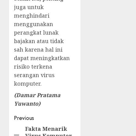
juga untuk
menghindari
menggunakan
perangkat lunak
bajakan atau tidak
sah karena hal ini
dapat meningkatkan
risiko terkena
serangan virus
komputer.
(Damar Pratama
Yuwanto)
Post
Previous
navigation
Fakta Menarik
Previous
Virus Komputer