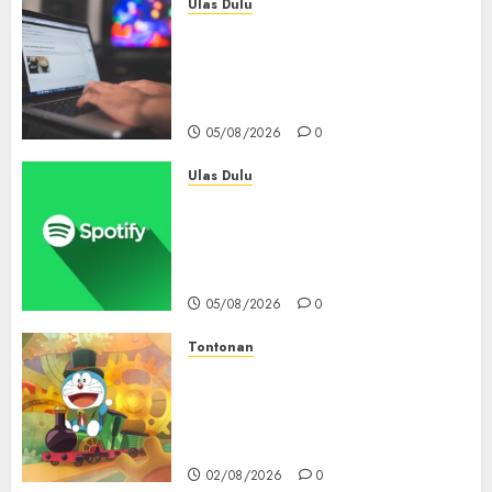
Ulas Dulu
Ribuan Blog Blogspot
Mendadak Dihapus Google,
Blogger Hanya Punya Waktu
90 Hari Selamatkan Data
05/08/2026
0
Ulas Dulu
Spotify Tembus 300 Juta
Pelanggan Premium,
Tinggalkan Apple Music Jauh
di Belakang
05/08/2026
0
Tontonan
Bukan Mesin Waktu Biasa! Di
Film 2027, Doraemon Bawa
Nobita ke London Era Ratu
Victoria
02/08/2026
0