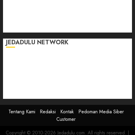
Momen
Selasar Pintar
Tontonan
Ulas Dulu
JEDADULU NETWORK
Publikasi Media
Gebrak.id
Borderjournal.id
Ruzkaindonesia.id
Motoresto.id
Sajada.id
Tentang Kami
Redaksi
Kontak
Pedoman Media Siber
Customer
Copyright © 2010-2026 Jedadulu.com. All rights reserved.
|