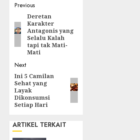
Post
Previous
navigation
Deretan
Previous
Karakter
post:
Antagonis yang
Selalu Kalah
tapi tak Mati-
Mati
Next
Ini 5 Camilan
Next
Sehat yang
post:
Layak
Dikonsumsi
Setiap Hari
ARTIKEL TERKAIT