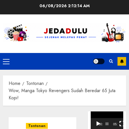
Skip
06/08/2026
2:12:14 AM
to
content
Primary
Menu
Home
Tontonan
Wow, Manga Tokyo Revengers Sudah Beredar 65 Juta
Kopi!
Pemutar
Video
00:00
05:10
Tontonan