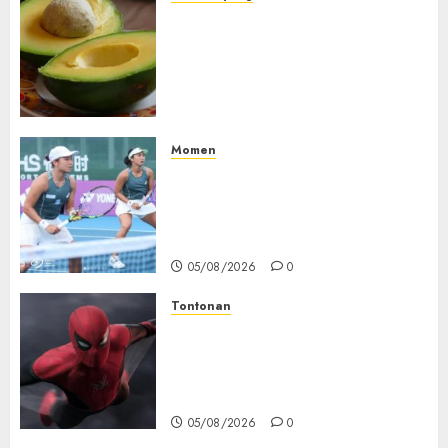
Studi Terbaru Ungkap
Manfaat Alpukat untuk
Jantung: Konsumsi Satu Buah
Sehari Bantu Perbaiki
Kolesterol
05/08/2026
0
Momen
Aldila Sutjiadi dan Janice Tjen
Hadapi Tantangan Berat di
WTA 1000 Toronto, Turun
dengan Pasangan Berbeda
05/08/2026
0
Tontonan
Spider-Man: Brand New Day
Tembus Rp18,8 Triliun dalam
6 Hari, Pecahkan Deretan
Rekor Film Box Office Dunia
05/08/2026
0