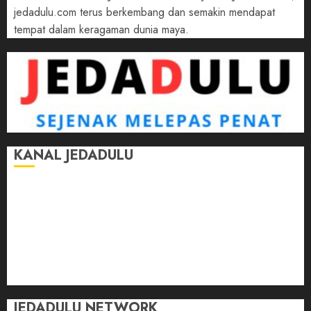
jedadulu.com terus berkembang dan semakin mendapat
tempat dalam keragaman dunia maya.
KANAL JEDADULU
Jalan-Jalan
Kasih Sayang
Momen
Selasar Pintar
Tontonan
Ulas Dulu
JEDADULU NETWORK