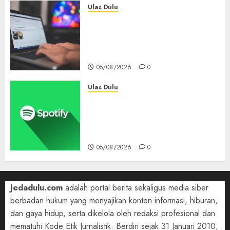
Ulas Dulu
Ribuan Blog Blogspot
Mendadak Dihapus Google,
Blogger Hanya Punya Waktu
90 Hari Selamatkan Data
05/08/2026
0
Ulas Dulu
Spotify Tembus 300 Juta
Pelanggan Premium,
Tinggalkan Apple Music Jauh
di Belakang
05/08/2026
0
Jedadulu.com
adalah portal berita sekaligus media siber
berbadan hukum yang menyajikan konten informasi, hiburan,
dan gaya hidup, serta dikelola oleh redaksi profesional dan
mematuhi Kode Etik Jurnalistik. Berdiri sejak 31 Januari 2010,