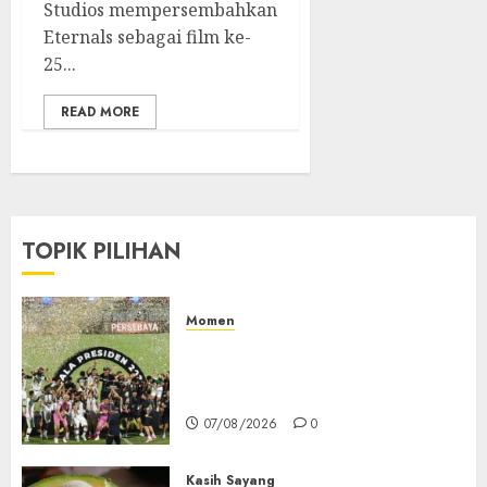
Studios mempersembahkan
Eternals sebagai film ke-
25...
READ MORE
TOPIK PILIHAN
Momen
Daftar Juara Piala Presiden
2015-2026, Persebaya Akhiri
Dominasi Arema FC
07/08/2026
0
Kasih Sayang