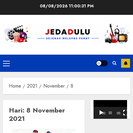
Skip
08/08/2026
11:00:32 PM
to
content
Primary
Menu
Home
2021
November
8
Pemutar
Hari:
8 November
Video
00:00
05:10
2021