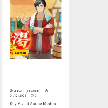
Momen
Light Novel ‘Meitou
Isekai no Yu’ Diadaptasi
Jadi Anime pada Januari
2024
REDAKSI JEDADULU
04/12/2023
0
Key Visual Anime Meitou