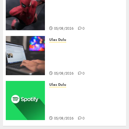
Spider-Man: Brand New Day
Tembus Rp18,8 Triliun dalam
6 Hari, Pecahkan Deretan
Rekor Film Box Office Dunia
05/08/2026
0
Ulas Dulu
Ribuan Blog Blogspot
Mendadak Dihapus Google,
Blogger Hanya Punya Waktu
90 Hari Selamatkan Data
05/08/2026
0
Ulas Dulu
Spotify Tembus 300 Juta
Pelanggan Premium,
Tinggalkan Apple Music Jauh
di Belakang
05/08/2026
0