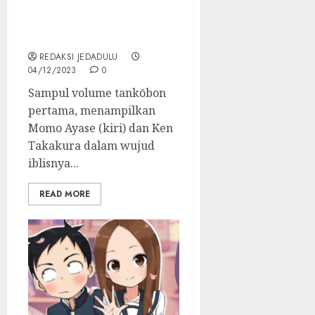
Populer Dandadan
Dijadwalkan Tayang 2024
Mendatang
REDAKSI JEDADULU
04/12/2023
0
Sampul volume tankōbon
pertama, menampilkan
Momo Ayase (kiri) dan Ken
Takakura dalam wujud
iblisnya...
READ MORE