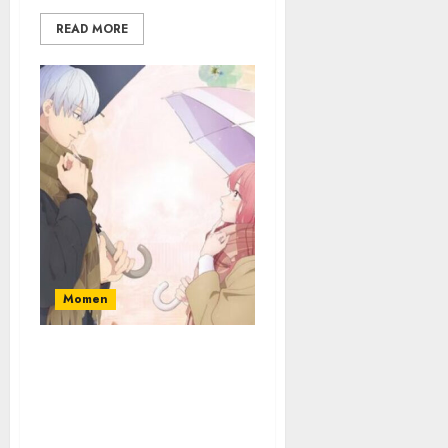
READ MORE
Momen
Anime A Sign of Affection
Tayang Perdana 6
Januari 2024, Cocok
untuk Penggemar A