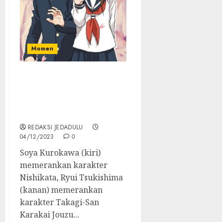
Momen
Karakai Jouzu no Takagi-
san Versi Dewasa juga
Dapat Adaptasi Live
Action
REDAKSI JEDADULU
04/12/2023
0
Soya Kurokawa (kiri)
memerankan karakter
Nishikata, Ryui Tsukishima
(kanan) memerankan
karakter Takagi-San
Karakai Jouzu...