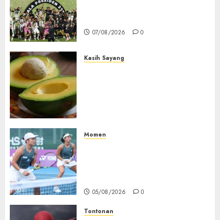
2015-2026, Persebaya Akhiri
Dominasi Arema FC
07/08/2026
0
Kasih Sayang
Studi Terbaru Ungkap
Manfaat Alpukat untuk
Jantung: Konsumsi Satu Buah
Sehari Bantu Perbaiki
Kolesterol
05/08/2026
0
Momen
Aldila Sutjiadi dan Janice Tjen
Hadapi Tantangan Berat di
WTA 1000 Toronto, Turun
dengan Pasangan Berbeda
05/08/2026
0
Tontonan