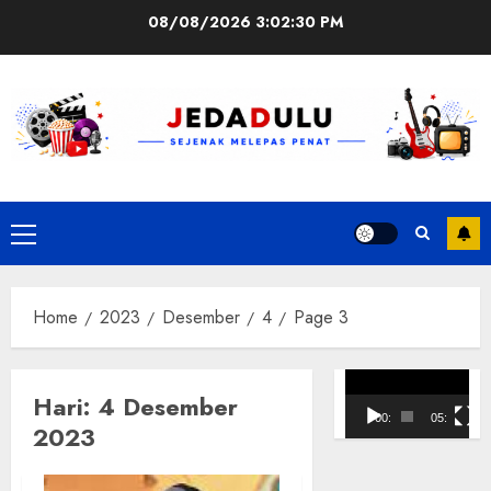
Skip
08/08/2026
3:02:30 PM
to
content
Primary
Menu
Home
2023
Desember
4
Page 3
Pemutar
Hari:
4 Desember
Video
00:00
05:10
2023