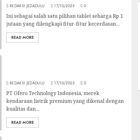
REDAKSI JEDADULU
17/10/2025
0
Ini sebagai salah satu pilihan tablet seharga Rp 1
jutaan yang dilengkapi fitur-fitur kecerdasan...
READ MORE
Perkuat Tren Sepeda Listrik Premium, Ofero
Gelar Exclusive Riding Bersama Pengguna
Stareer 3 Lit
REDAKSI JEDADULU
17/10/2025
0
PT Ofero Technology Indonesia, merek
kendaraan listrik premium yang dikenal dengan
kualitas dan...
READ MORE