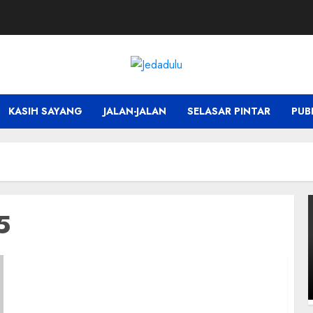
KASIH SAYANG
JALAN-JALAN
SELASAR PINTAR
PUB
5
Samsung Galaxy Tab A11 Resmi Dirilis:
Tablet Keluarga yang Dibanderol Rp 1
Jutaan!