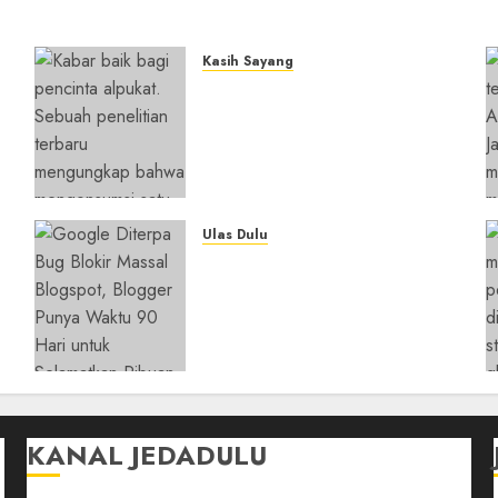
Kasih Sayang
Studi Terbaru Ungkap
n
Manfaat Alpukat untuk
i
Jantung: Konsumsi Satu
Buah Sehari Bantu Perbaiki
Kolesterol
05/08/2026
0
Ulas Dulu
y
Ribuan Blog Blogspot
Mendadak Dihapus Google,
Blogger Hanya Punya
Waktu 90 Hari Selamatkan
Data
05/08/2026
0
KANAL JEDADULU