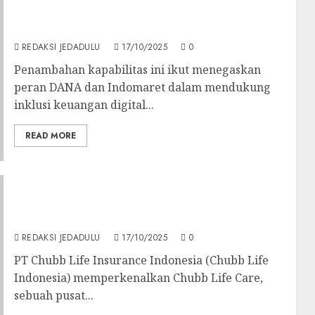
Lewat Aplikasi Dana: Belanja di Indomaret
Kini Bisa Bayar Pakai QRIS
REDAKSI JEDADULU
17/10/2025
0
Penambahan kapabilitas ini ikut menegaskan
peran DANA dan Indomaret dalam mendukung
inklusi keuangan digital...
READ MORE
Buka Customer Service Walk-In Baru, Chubb
Life Indonesia Komitmen untuk Selalu
Prioritaskan Nasabah
REDAKSI JEDADULU
17/10/2025
0
PT Chubb Life Insurance Indonesia (Chubb Life
Indonesia) memperkenalkan Chubb Life Care,
sebuah pusat...