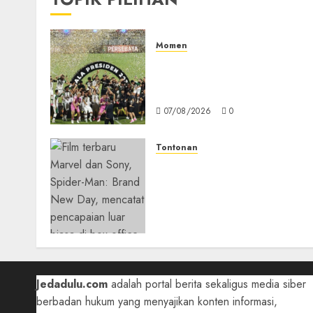
Momen
Daftar Juara Piala Preside
2015-2026, Persebaya Akhir
Dominasi Arema FC
07/08/2026
0
Tontonan
Spider-Man: Brand New Da
Tembus Rp18,8 Triliun
dalam 6 Hari, Pecahkan
Deretan Rekor Film Box
Office Dunia
05/08/2026
0
Jedadulu.com
adalah portal berita sekaligus media siber
berbadan hukum yang menyajikan konten informasi,