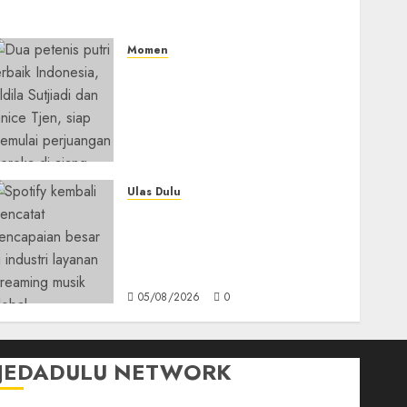
Momen
Aldila Sutjiadi dan Janice
Tjen Hadapi Tantangan
Berat di WTA 1000 Toronto,
Turun dengan Pasangan
Berbeda
05/08/2026
0
Ulas Dulu
Spotify Tembus 300 Juta
Pelanggan Premium,
Tinggalkan Apple Music
Jauh di Belakang
05/08/2026
0
JEDADULU NETWORK