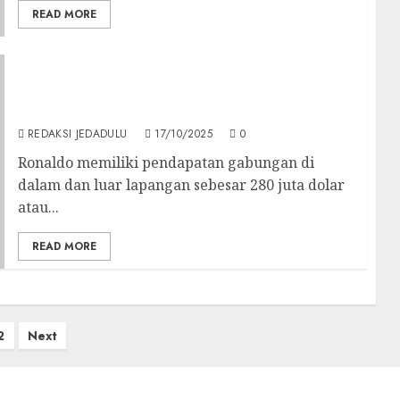
READ MORE
Daftar Pesepak Bola Terkaya di Dunia Versi
Forbes, Cristiano Ronaldo Masih No 1 dengan
Kekayaan Rp 4,6 Triliun
REDAKSI JEDADULU
17/10/2025
0
Ronaldo memiliki pendapatan gabungan di
dalam dan luar lapangan sebesar 280 juta dolar
atau...
READ MORE
2
Next